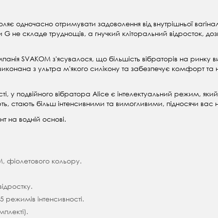
воляє одночасно отримувати задоволення від внутрішньої вагіналь
и G не складе труднощів, а гнучкий кліторальний відросток, доз
нія SVAKOM з'ясувалося, що більшість вібраторів на ринку ви
виконана з ультра м'якого силікону та забезпечує комфорт та н
сті, у подвійного вібратора Alice є інтелектуальний режим, яки
ть, стають більш інтенсивними та вимогливими, підносячи вас 
т на водній основі.
M, фіолетового кольору.
відростку.
5 режимів інтенсивності.
плекті).