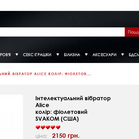
Пош
РОВ'Я
СЕКС ІГРАШКИ
БІЛИЗНА
АКСЕСУАРИ
БДС
ЬНИЙ ВІБРАТОР ALICE КОЛІР: ФІОЛЕТОВ...
Інтелектуальний вібратор
Alice
колір: фіолетовий
SVAKOM (США)
2150 грн.
ціна: