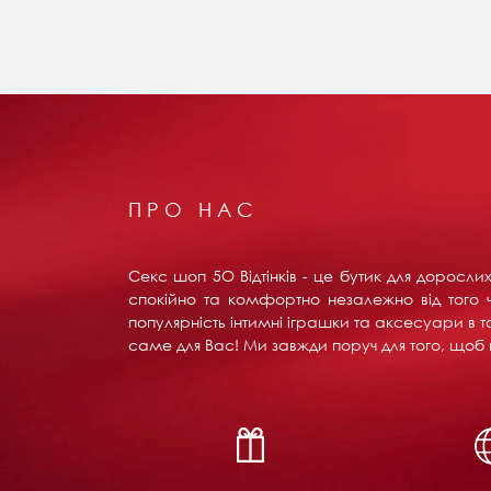
ПРО НАС
Секс шоп 5О Відтінків - це бутик для доросл
спокійно та комфортно незалежно від того ч
популярність інтимні іграшки та аксесуари в т
саме для Вас! Ми завжди поруч для того, щоб в