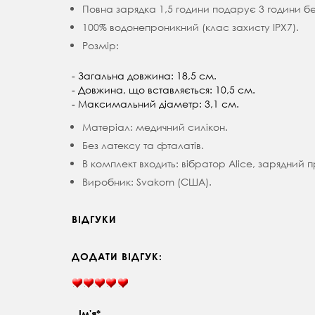
Повна зарядка 1,5 години подарує 3 години б
100% водонепроникний (клас захисту IPX7).
Розмір:
- Загальна довжина: 18,5 см.
- Довжина, що вставляється: 10,5 см.
- Максимальний діаметр: 3,1 см.
Матеріал: медичний силікон.
Без латексу та фталатів.
В комплект входить: вібратор Alice, зарядний п
Виробник: Svakom (США).
ВІДГУКИ
ДОДАТИ ВІДГУК:
Ім'я*