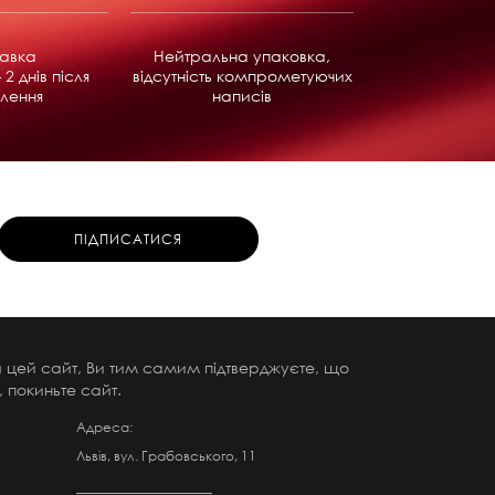
равка
Нейтральна упаковка,
 2 днів після
відсутність компрометуючих
лення
написів
чи цей сайт, Ви тим самим підтверджуєте, що
 покиньте сайт.
Адреса:
Львів, вул. Грабовського, 11