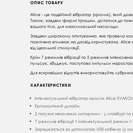
ОПИС ТОВАРУ
Alice - це подвійний вібратор (кролик), який доз
Також, завдяки формі іграшки, дістатися до точк
вашого тіла, для максимальної насолоди.
Завдяки широкому опитуванню, яке провела компа
позитивно впливає на досвід користувача. Alice 
від ідеальної стимуляції.
Крім 7 режимів вібрації та 5 режимів інтенсивно
пульсує, збуджує, поступово імпульси наростаю
Для яскравіших відчуттів використовуйте лубрикан
ХАРАКТЕРИСТИКИ
Інтелектуальний вібратор-кролик Alice SVAKO
Ергономічний дизайн.
2 потужні незалежні моторчики - у стовбурі та 
7 режимів вібрації + інтелектуальний режим + 
Заряджається за допомогою USB кабелю (у ком