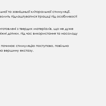
ної та зовнішньої кліторальної стимуляції.
волить підлаштуватися іграшці під особливості
готовлені з твердих матеріалів, що не дуже
іжні дотики, під час використання та насолоду
й починає стимуляцію поступово, повільно
на вершину екстазу.