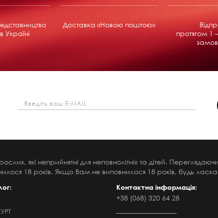
едставництво
Доставка «Новою поштою»
Відп
в Україні
протягом 1 –
замов
рослих, які неприйнятні для неповнолітніх та дітей. Переглядаю
илося 18 років. Якщо Вам не виповнилося 18 років, будь ласка,
лог:
Контактна інформація:
+38 (068) 320 64 28
ГУРТ