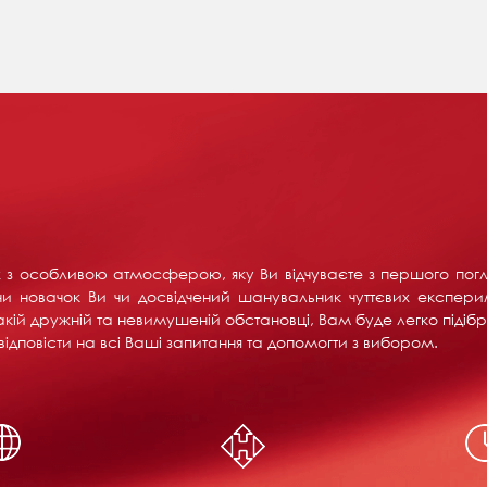
их з особливою атмосферою, яку Ви відчуваєте з першого пог
и новачок Ви чи досвідчений шанувальник чуттєвих експерим
акій дружній та невимушеній обстановці, Вам буде легко підібра
ідповісти на всі Ваші запитання та допомогти з вибором.