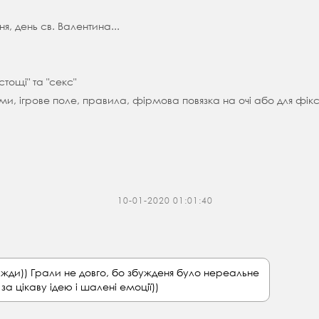
, день св. Валентина...
стощі" та "секс"
и, ігрове поле, правила, фірмова повязка на очі або для фікса
10-01-2020 01:01:40
жди)) Грали не довго, бо збужденя було нереальне
а цікаву ідею і шалені емоції))