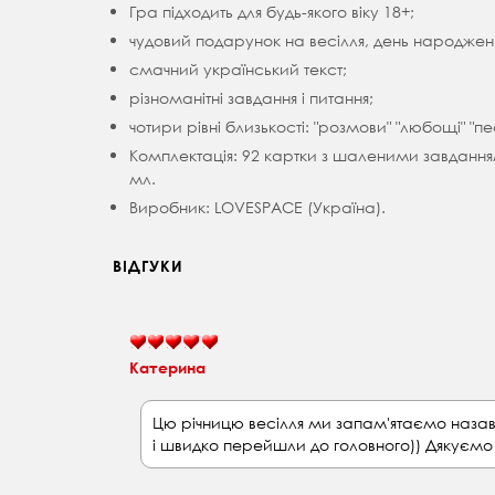
Гра підходить для будь-якого віку 18+;
чудовий подарунок на весілля, день народження
смачний український текст;
різноманітні завдання і питання;
чотири рівні близькості: "розмови" "любощі" "пе
Комплектація: 92 картки з шаленими завданням
мл.
Виробник: LOVESPACE (Україна).
ВІДГУКИ
Катерина
Цю річницю весілля ми запам'ятаємо назав
і швидко перейшли до головного)) Дякуємо з