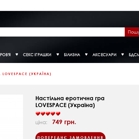
Пош
РОВ'Я
СЕКС ІГРАШКИ
БІЛИЗНА
АКСЕСУАРИ
БДС
 LOVESPACE (УКРАЇНА)
Настільна еротична гра
LOVESPACE (Україна)
749 грн.
ціна:
ПОПЕРЕДНЄ ЗАМОВЛЕННЯ