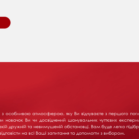
их з особливою атмосферою, яку Ви відчуваєте з першого пог
и новачок Ви чи досвідчений шанувальник чуттєвих експерим
акій дружній та невимушеній обстановці, Вам буде легко підібра
ідповісти на всі Ваші запитання та допомогти з вибором.