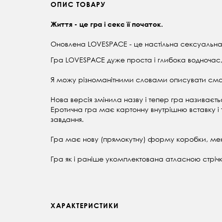
ОПИС ТОВАРУ
Життя - це гра і секс її початок.
Оновлена LOVESPACE - це настільна сексуальна 
Гра LOVESPACE дуже проста і глибока водночас, 
Я можу різноманітними словами описувати смак 
Нова версія змінила назву і тепер гра називаєт
Еротична гра має картонну внутрішню вставку і
завдання.
Гра має нову (прямокутну) форму коробки, менш
Гра як і раніше укомплектована атласною стрі
ХАРАКТЕРИСТИКИ