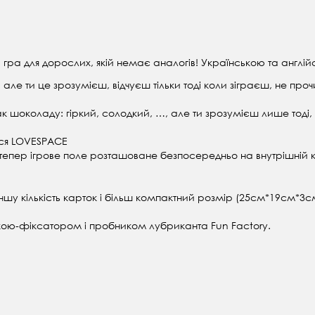
гра для дорослих, якій немає аналогів! Українською та англі
але ти це зрозумієш, відчуєш тільки тоді коли зіграєш, не про
шоколаду: гіркий, солодкий, …, але ти зрозумієш лише тоді,
ься LOVESPACE
 тепер ігрове поле розташоване безпосередньо на внутрішній
у кількість карток і більш компактний розмір (25см*19см*3с
чкою-фіксатором і пробником лубриканта Fun Factory.