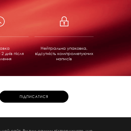
равка
Нейтральна упаковка,
 2 днів після
відсутність компрометуючих
лення
написів
чи цей сайт, Ви тим самим підтверджуєте, що