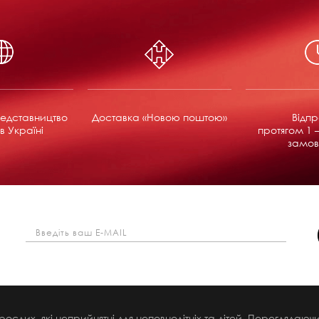
едставництво
Доставка «Новою поштою»
Відп
в Україні
протягом 1 –
замов
рослих, які неприйнятні для неповнолітніх та дітей. Переглядаю