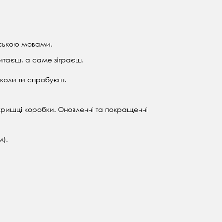
йською мовами.
читаєш, а саме зіграєш.
 коли ти спробуєш.
 кришці коробки. Оновленні та покращенні
м).