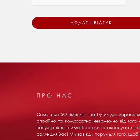
ПРО НАС
Секс шоп 5О Відтінків - це бутик для доросл
спокійно та комфортно незалежно від того ч
популярність інтимні іграшки та аксесуари в т
саме для Вас! Ми завжди поруч для того, щоб в