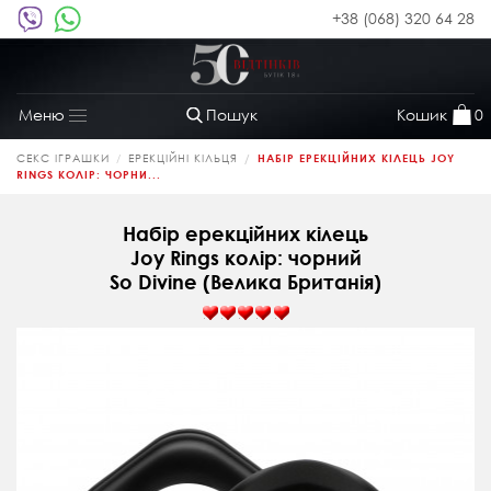
+38 (068) 320 64 28
Пошук
Кошик
0
Меню
Toggle
navigation
СЕКС ІГРАШКИ
ЕРЕКЦІЙНІ КІЛЬЦЯ
НАБІР ЕРЕКЦІЙНИХ КІЛЕЦЬ JOY
RINGS КОЛІР: ЧОРНИ...
Набір ерекційних кілець
Joy Rings колір: чорний
So Divine (Велика Британія)