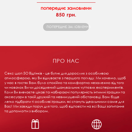
попереднє замовленн
850 грн.
ПОПЕРЕДНЄ ЗАМОВЛЕННЯ
ПРО НАС
Секс шоп 5О Відтінків - це бутик для дорослих з особливою
атмосферою, яку Ви відчуваєте з першого погляду. Ми хочемо, щоб
у нас в гостях Вам було спокійно та комфортно незалежно від того
чи новачок Ви чи досвідчений шанувальник чуттєвих експериментів.
Коли Ви вивчаєте цікаві та набираючі популярність інтимні іграшки та
аксесуари в такій дружній та невимушеній обстановці, Вам буде
легко підібрати ті особливі іграшки, які стануть ідеальними саме для
Вас! Ми завжди поруч для того, щоб відповісти на всі Ваші запитання
та допомогти з вибором.