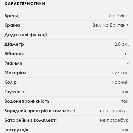
ХАРАКТЕРИСТИКИ
So Divine
Бренд
Велика Британія
Країна
-
Додаткові функції
2,8 см
Діаметр
ні
Вібрація
-
Режими
силікон
Матеріал
чорний
Колір
так
Гнучкість
так
Водонепроникність
не потребує
Зарядний пристрій в комплекті
не потребує
Батарейки в комплекті
так
Інструкція