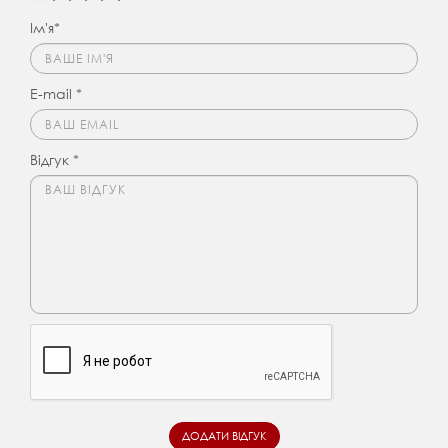
Ім'я*
E-mail *
Відгук *