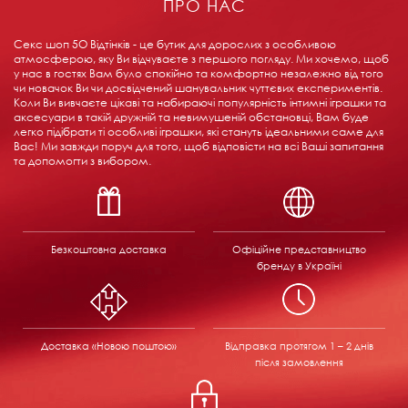
ПРО НАС
Секс шоп 5О Відтінків - це бутик для дорослих з особливою
атмосферою, яку Ви відчуваєте з першого погляду. Ми хочемо, щоб
у нас в гостях Вам було спокійно та комфортно незалежно від того
чи новачок Ви чи досвідчений шанувальник чуттєвих експериментів.
Коли Ви вивчаєте цікаві та набираючі популярність інтимні іграшки та
аксесуари в такій дружній та невимушеній обстановці, Вам буде
легко підібрати ті особливі іграшки, які стануть ідеальними саме для
Вас! Ми завжди поруч для того, щоб відповісти на всі Ваші запитання
та допомогти з вибором.
Безкоштовна доставка
Офіційне представництво
бренду в Україні
Доставка «Новою поштою»
Відправка
протягом 1 – 2 днів
після замовлення