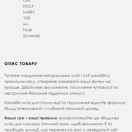
OH!
HOLY
MARY,
100
мл
Nuei
(Іспанія)
ОПИС ТОВАРУ
Чуттєве поєднання натуральних олій і олії канабісу
преміумкласу, створене змінювати ваші звички на
краще. Дбайливе зволоження, посилення чуттєвості та
нестримне бажання піддатися спокусі.
Канабіс-олія для стимуляції та підсилення відчуттів формує
більш інтенсивний і глибокий інтимний досвід.
: використовуйте цю збудливу
Ваша гра – ваші правила
олію для масажу інтимної зони, щоб зволожити її та
пробудіть емоції, що перенесуть вас у незвіданий світ