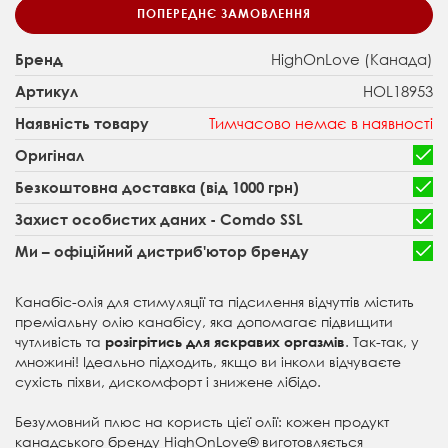
ПОПЕРЕДНЄ ЗАМОВЛЕННЯ
HighOnLove (Канада)
Бренд
HOL18953
Артикул
Тимчасово немає в наявності
Наявність товару
Оригінал
Безкоштовна доставка (від 1000 грн)
Захист особистих даних - Comdo SSL
Ми – офіційний дистриб'ютор бренду
Канабіс-олія для стимуляції та підсилення відчуттів містить
преміальну олію канабісу, яка допомагає підвищити
чутливість та
. Так-так, у
розігрітись для яскравих оргазмів
множині! Ідеально підходить, якщо ви інколи відчуваєте
сухість піхви, дискомфорт і знижене лібідо.
Безумовний плюс на користь цієї олії: кожен продукт
канадського бренду HighOnLove® виготовляється