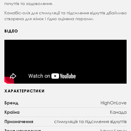
почуттів та задоволення.
Канабіс-олія для стимуляції та підсилення відчуттів дбайливо
створена для жінок і гідно оцінена парами.
ВІДЕО
ХАРАКТЕРИСТИКИ
HighOnLove
Бренд
Канада
Країна
стимуляція та підсилення відчуттів
Призначення
інтимні зони
Зона нанесення