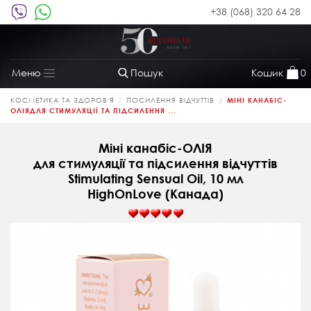
+38 (068) 320 64 28
Пошук
Кошик
0
Меню
Toggle
navigation
КОСМЕТИКА ТА ЗДОРОВ'Я
ПОСИЛЕННЯ ВІДЧУТТІВ
МІНІ КАНАБІС-
ОЛІЯДЛЯ СТИМУЛЯЦІЇ ТА ПІДСИЛЕННЯ ...
Міні канабіс-ОЛІЯ
для стимуляції та підсилення відчуттів
Stimulating Sensual Oil, 10 мл
HighOnLove (Канада)