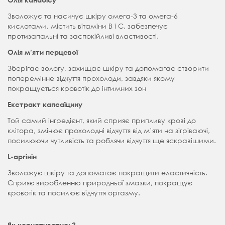
Зволожує та насичує шкіру омега-3 та омега-6
кислотами, містить вітаміни В і С, забезпечує
протизапальні та заспокійливі властивості.
Олія м’яти перцевої
Зберігає вологу, захищає шкіру та допомагає створити
поперемінне відчуття прохолоди, завдяки якому
покращується кровотік до інтимних зон
Екстракт капсаїцину
Той самий інгредієнт, який сприяє припливу крові до
клітора, змінює прохолодні відчуття від м’яти на зігріваючі,
посилюючи чутливість та роблячи відчуття ще яскравішими.
L-аргінін
Зволожує шкіру та допомагає покращити еластичність.
Сприяє виробленню природньої змазки, покращує
кровотік та посилює відчуття оргазму.
Як користуватись?