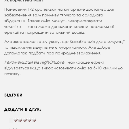
Нанесення 1-2 крапельки на клітор вже достатньо для
забезпечення вам приливу тягучого та солодкого
збудження. Також олію можуть використовувати
чоловіки — вона може допомогти досягти нормальної
ерекції та покращити загальний досвід.
Але звертаємо вашу увагу, що Канабіс-олія для стимуляції
та підсилення відчуттів не є лубрикантом. Але добре
допомагає подбати про природне зволоження.
Рекомендація від HighOnLove
: найкраще ефект
відчувається якщо використовувати олію за 5-10 хвилин до
початку.
ВІДГУКИ
ДОДАТИ ВІДГУК: