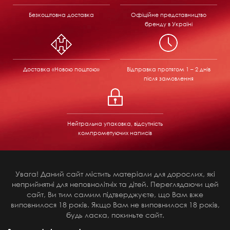
Безкоштовна доставка
Офіційне представництво
бренду в Україні
Доставка «Новою поштою»
Відправка
протягом 1 – 2 днів
після замовлення
Нейтральна упаковка, відсутність
компрометуючих написів
Увага! Даний сайт містить матеріали для дорослих, які
неприйнятні для неповнолітніх та дітей. Переглядаючи цей
сайт, Ви тим самим підтверджуєте, що Вам вже
виповнилося 18 років. Якщо Вам не виповнилося 18 років,
будь ласка, покиньте сайт.