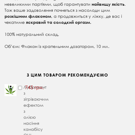
невеликими партіями, щоб гарантувати
.
найвищу якість
Тож ваше задоволення почнеться з насолоди цим
, а продовжиться у ліжку, де вас і
розкішним флаконом
чекатиме
яскравий та солодкий оргазм.
100% натуральний склад.
Об’єм: Флакон із крапельним дозатором, 10 мл.
З ЦИМ ТОВАРОМ РЕКОМЕНДУЄМО
Лубрикант
745 грн.
з
зігріваючим
ефектом
з
олією
насіння
канабісу