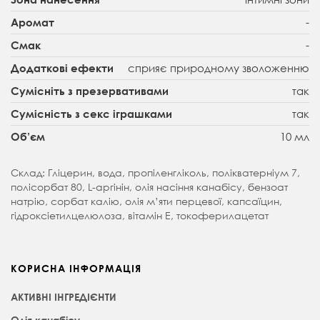
-
Аромат
-
Смак
сприяє природному зволоженню
Додаткові ефекти
так
Сумісніть з презервативами
так
Сумісність з секс іграшками
10 мл
Об’єм
Склад: Гліцерин, вода, пропіленгліколь, полікватерніум 7,
полісорбат 80, L-аргінін, олія насіння канабісу, бензоат
натрію, сорбат калію, олія м’яти перцевої, капсаїцин,
гідроксіетилцелюлоза, вітамін Е, токоферилацетат
КОРИСНА ІНФОРМАЦІЯ
АКТИВНІ ІНГРЕДІЄНТИ
Олія канабісу