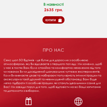
В наявності
2635 грн.
КУПИТИ
ПРО НАС
Секс шоп 5О Відтінків - це бутик для дорослих з особливою
атмосферою, яку Ви відчуваєте з першого погляду. Ми хочемо, щоб
у нас в гостях Вам було спокійно та комфортно незалежно від того
чи новачок Ви чи досвідчений шанувальник чуттєвих експериментів.
Коли Ви вивчаєте цікаві та набираючі популярність інтимні іграшки та
аксесуари в такій дружній та невимушеній обстановці, Вам буде
легко підібрати ті особливі іграшки, які стануть ідеальними саме для
Вас! Ми завжди поруч для того, щоб відповісти на всі Ваші запитання
та допомогти з вибором.