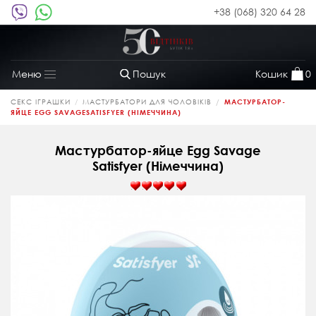
+38 (068) 320 64 28
Пошук
Кошик
0
Меню
Toggle
navigation
СЕКС ІГРАШКИ
МАСТУРБАТОРИ ДЛЯ ЧОЛОВІКІВ
МАСТУРБАТОР-
ЯЙЦЕ EGG SAVAGESATISFYER (НІМЕЧЧИНА)
Мастурбатор-яйце Egg Savage
Satisfyer (Німеччина)