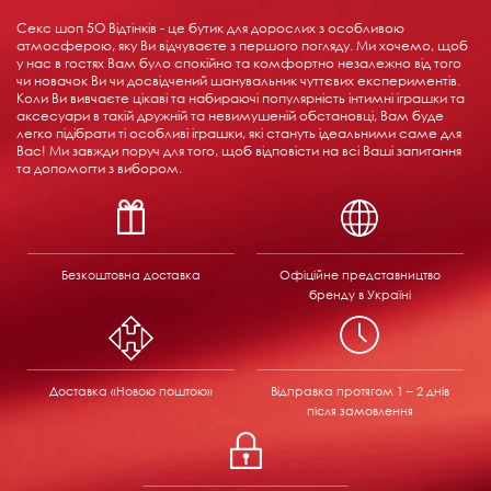
Секс шоп 5О Відтінків - це бутик для дорослих з особливою
атмосферою, яку Ви відчуваєте з першого погляду. Ми хочемо, щоб
у нас в гостях Вам було спокійно та комфортно незалежно від того
чи новачок Ви чи досвідчений шанувальник чуттєвих експериментів.
Коли Ви вивчаєте цікаві та набираючі популярність інтимні іграшки та
аксесуари в такій дружній та невимушеній обстановці, Вам буде
легко підібрати ті особливі іграшки, які стануть ідеальними саме для
Вас! Ми завжди поруч для того, щоб відповісти на всі Ваші запитання
та допомогти з вибором.
Безкоштовна доставка
Офіційне представництво
бренду в Україні
Доставка «Новою поштою»
Відправка
протягом 1 – 2 днів
після замовлення