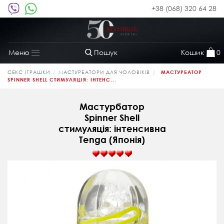
+38 (068) 320 64 28
Пошук
Кошик
0
Меню
Toggle
navigation
СЕКС ІГРАШКИ
МАСТУРБАТОРИ ДЛЯ ЧОЛОВІКІВ
МАСТУРБАТОР
SPINNER SHELL СТИМУЛЯЦІЯ: ІНТЕНС...
Мастурбатор
Spinner Shell
стимуляція: інтенсивна
Tenga (Японія)