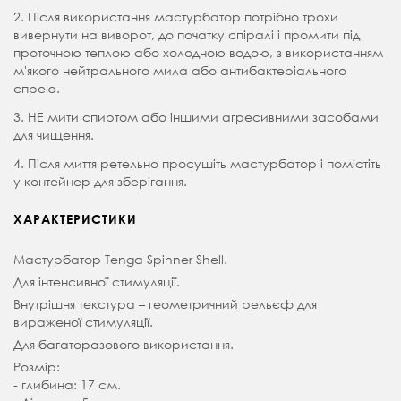
2. Після використання мастурбатор потрібно трохи
вивернути на виворот, до початку спіралі і промити під
проточною теплою або холодною водою, з використанням
м'якого нейтрального мила або антибактеріального
спрею.
3. НЕ мити спиртом або іншими агресивними засобами
для чищення.
4. Після миття ретельно просушіть мастурбатор і помістіть
у контейнер для зберігання.
ХАРАКТЕРИСТИКИ
Мастурбатор Tenga Spinner Shell.
Для інтенсивної стимуляції.
Внутрішня текстура – ​​геометричний рельєф для
вираженої стимуляції.
Для багаторазового використання.
Розмір:
- глибина: 17 см.