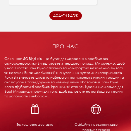
ПРО НАС
Секс шоп 5О Відтінків - це бутик для дорослих з особливою
атмосферою, яку Ви відчуваєте з першого погляду. Ми хочемо, щоб
у нас в гостях Вам було спокійно та комфортно незалежно від того
чи новачок Ви чи досвідчений шанувальник чуттєвих експериментів.
Коли Ви вивчаєте цікаві та набираючі популярність інтимні іграшки та
аксесуари в такій дружній та невимушеній обстановці, Вам буде
легко підібрати ті особливі іграшки, які стануть ідеальними саме для
Вас! Ми завжди поруч для того, щоб відповісти на всі Ваші запитання
та допомогти з вибором.
Безкоштовна доставка
Офіційне представництво
бренду в Україні