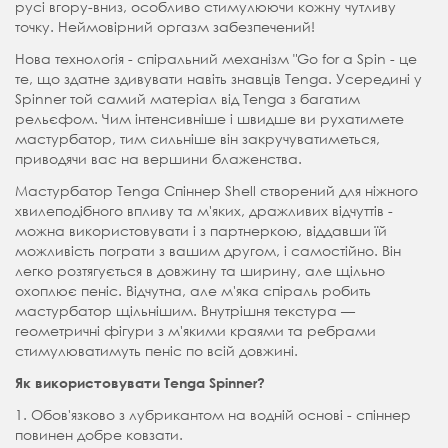
русі вгору-вниз, особливо стимулюючи кожну чутливу
точку. Неймовірний оргазм забезпечений!
Нова технологія - спіральний механізм "Go for a Spin - це
те, що здатне здивувати навіть знавців Tenga. Усередині у
Spinner той самий матеріал від Tenga з багатим
рельєфом. Чим інтенсивніше і швидше ви рухатимете
мастурбатор, тим сильніше він закручуватиметься,
приводячи вас на вершини блаженства.
Мастурбатор Tenga Спіннер Shell створений для ніжного
хвилеподібного впливу та м'яких, дражливих відчуттів -
можна використовувати і з партнеркою, віддавши їй
можливість пограти з вашим другом, і самостійно. Він
легко розтягується в довжину та ширину, але щільно
охоплює пеніс. Відчутна, але м'яка спіраль робить
мастурбатор щільнішим. Внутрішня текстура —
геометричні фігури з м'якими краями та ребрами
стимулюватимуть пеніс по всій довжині.
Як використовувати Tenga Spinner?
1. Обов'язково з лубрикантом на водній основі - спіннер
повинен добре ковзати.