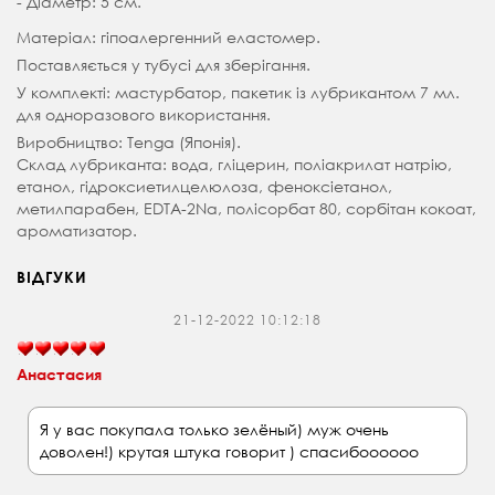
- Діаметр: 5 см.
Матеріал: гіпоалергенний еластомер.
Поставляється у тубусі для зберігання.
У комплекті: мастурбатор, пакетик із лубрикантом 7 мл.
для одноразового використання.
Виробництво: Tenga (Японія).
Склад лубриканта: вода, гліцерин, поліакрилат натрію,
етанол, гідроксиетилцелюлоза, феноксіетанол,
метилпарабен, EDTA-2Na, полісорбат 80, сорбітан кокоат,
ароматизатор.
ВІДГУКИ
21-12-2022 10:12:18
Анастасия
Я у вас покупала только зелёный) муж очень
доволен!) крутая штука говорит ) спасибоооооо