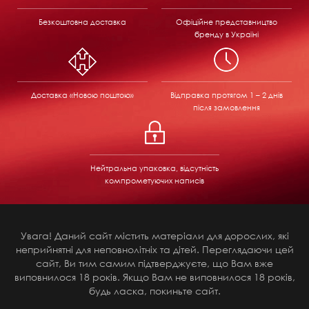
Безкоштовна доставка
Офіційне представництво
бренду в Україні
Доставка «Новою поштою»
Відправка
протягом 1 – 2 днів
після замовлення
Нейтральна упаковка, відсутність
компрометуючих написів
Увага! Даний сайт містить матеріали для дорослих, які
неприйнятні для неповнолітніх та дітей. Переглядаючи цей
сайт, Ви тим самим підтверджуєте, що Вам вже
виповнилося 18 років. Якщо Вам не виповнилося 18 років,
будь ласка, покиньте сайт.