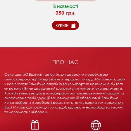
В наявності
350 грн.
КУПИТИ
ПРО НАС
Секс шоп 5О Відтінків - це бутик для дорослих з особливою
атмосферою, яку Ви відчуваєте з першого погляду. Ми хочемо, щоб
у нас в гостях Вам було спокійно та комфортно незалежно від того
чи новачок Ви чи досвідчений шанувальник чуттєвих експериментів.
Коли Ви вивчаєте цікаві та набираючі популярність інтимні іграшки та
аксесуари в такій дружній та невимушеній обстановці, Вам буде
легко підібрати ті особливі іграшки, які стануть ідеальними саме для
Вас! Ми завжди поруч для того, щоб відповісти на всі Ваші запитання
та допомогти з вибором.