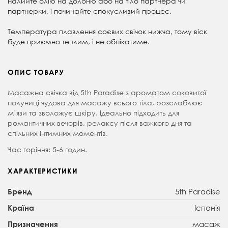
налийте олію на долоню або на тіло партнера чи
партнерки, і починайте спокусливий процес.
Температура плавлення соєвих свічок нижча, тому віск
буде приємно теплим, і не обпікатиме.
ОПИС ТОВАРУ
Масажна свічка від 5th Paradise з ароматом соковитої
полуниці чудова для масажу всього тіла, розслаблює
м’язи та зволожує шкіру. Ідеально підходить для
романтичних вечорів, релаксу після важкого дня та
спільних інтимних моментів.
Час горіння: 5-6 годин.
ХАРАКТЕРИСТИКИ
5th Paradise
Бренд
Іспанія
Країна
масаж
Призначення