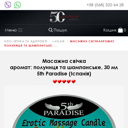
+38 (068) 320 64 28
Пошук
Кошик
0
Меню
Toggle
navigation
КОСМЕТИКА ТА ЗДОРОВ'Я
МАСАЖ
МАСАЖНА СВІЧКААРОМАТ:
ПОЛУНИЦЯ ТА ШАМПАНСЬКЕ, ...
Масажна свічка
аромат: полуниця та шампанське, 30 мл
5th Paradise (Іспанія)