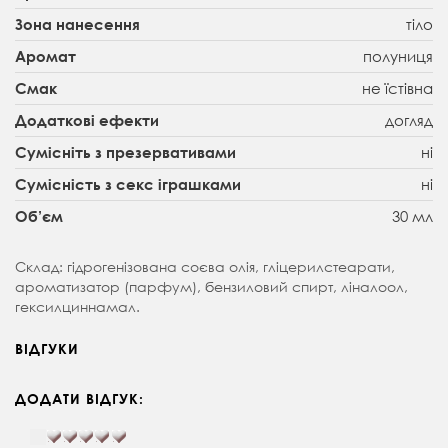
тіло
Зона нанесення
полуниця
Аромат
не їстівна
Смак
догляд
Додаткові ефекти
ні
Сумісніть з презервативами
ні
Сумісність з секс іграшками
30 мл
Об’єм
Склад: гідрогенізована соєва олія, гліцерилстеарати,
ароматизатор (парфум), бензиловий спирт, ліналоол,
гексилциннамал.
ВІДГУКИ
ДОДАТИ ВІДГУК: