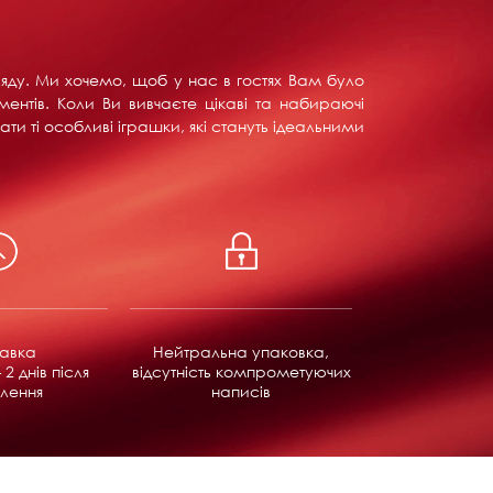
ляду. Ми хочемо, щоб у нас в гостях Вам було
ентів. Коли Ви вивчаєте цікаві та набираючі
ти ті особливі іграшки, які стануть ідеальними
равка
Нейтральна упаковка,
 2 днів після
відсутність компрометуючих
лення
написів