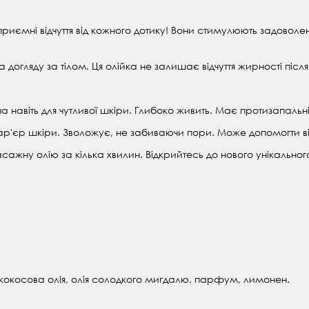
иємні відчуття від кожного дотику! Вони стимулюють задоволен
 догляду за тілом. Ця олійка не залишає відчуття жирності післ
 навіть для чутливої шкіри. Глибоко живить. Має протизапальні
ар'єр шкіри. Зволожує, не забиваючи пори. Може допомогти від
асажну олію за кілька хвилин. Відкрийтесь до нового унікальног
 кокосова олія, олія солодкого мигдалю, парфум, лимонен.