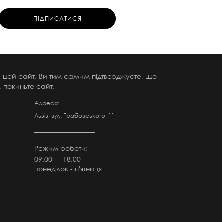
чи цей сайт, Ви тим самим підтверджуєте, що
 покиньте сайт.
Адреса:
Львів, вул. Грабовського, 11
Режим роботи:
09.00 — 18.00
понеділок - п'ятниця