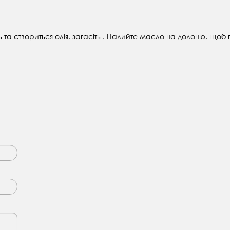
 та створиться олія, загасіть . Н
алийте масло на долоню, щоб 