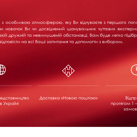
их з особливою атмосферою, яку Ви відчуваєте з першого пог
и новачок Ви чи досвідчений шанувальник чуттєвих експерим
акій дружній та невимушеній обстановці, Вам буде легко підібра
ідповісти на всі Ваші запитання та допомогти з вибором.
едставництво
Доставка «Новою поштою»
Відп
в Україні
протягом 1 –
замов