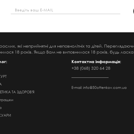
рослих, які неприйнятні для неповнолітніх та дітей. Переглядаю
илося 18 років. Якщо Вам не виповнилося 18 років, будь ласка,
лог:
Контактна інформація:
+38 (068) 320 64 28
ГУРТ
А
E-mail:
info@50ottenkov.com.ua
ТИКА ТА ЗДОРОВ'Я
Іграшки
а
СУАРИ