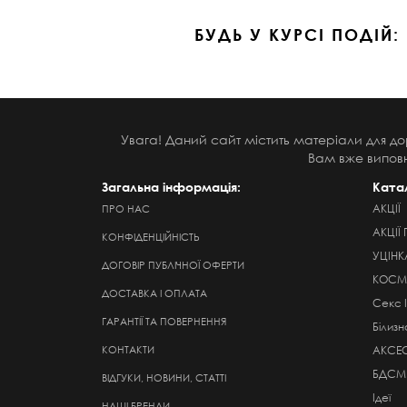
БУДЬ У КУРСІ ПОДІЙ:
Увага! Даний сайт містить матеріали для до
Вам вже виповн
Загальна інформація:
Ката
АКЦІЇ
ПРО НАС
АКЦІЇ 
КОНФІДЕНЦІЙНІСТЬ
УЦІНК
ДОГОВІР ПУБЛІЧНОЇ ОФЕРТИ
КОСМЕ
ДОСТАВКА І ОПЛАТА
Секс 
ГАРАНТІЇ ТА ПОВЕРНЕННЯ
Білизн
КОНТАКТИ
АКСЕ
БДСМ
ВІДГУКИ, НОВИНИ, СТАТТІ
Ідеї
НАШІ БРЕНДИ