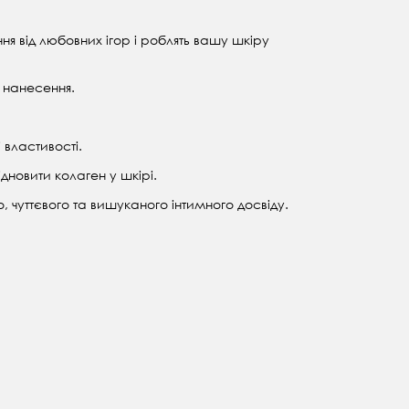
ня від любовних ігор і роблять вашу шкіру
я нанесення.
 властивості.
новити колаген у шкірі.
о, чуттєвого та вишуканого інтимного досвіду.