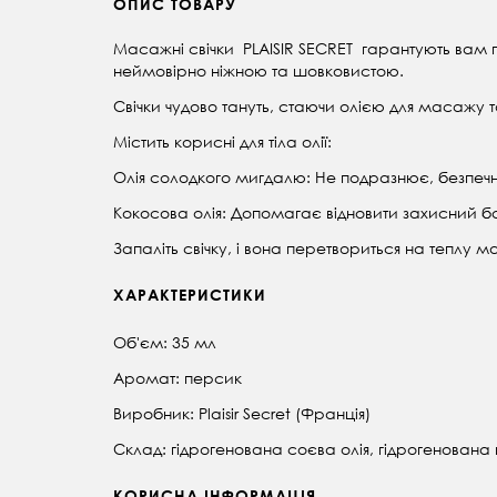
ОПИС ТОВАРУ
Масажні свічки PLAISIR SECRET гарантують вам пр
неймовірно ніжною та шовковистою.
Свічки чудово тануть, стаючи олією для масажу та
Містить корисні для тіла олії:
Олія солодкого мигдалю: Не подразнює, безпечна
Кокосова олія: Допомагає відновити захисний б
Запаліть свічку, і вона перетвориться на теплу м
ХАРАКТЕРИСТИКИ
Об'єм: 35 мл
Аромат: персик
Виробник: Plaisir Secret (Франція)
Склад: гідрогенована соєва олія, гідрогенована
КОРИСНА ІНФОРМАЦІЯ