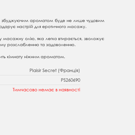
et зі збуджуючим ароматом буде не лише чудовим
одарує настрій для еротичного масажу.
ну масажну олію, яка легко втирається, зволожує
ному розслабленню та задоволенню.
внить кімнату ніжним ароматом.
Plaisir Secret (Франція)
PS260690
Тимчасово немає в наявності