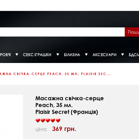
Пош
РОВ'Я
СЕКС ІГРАШКИ
БІЛИЗНА
АКСЕСУАРИ
БДС
ЖНА СВІЧКА-СЕРЦЕ PEACH, 35 МЛ. PLAISIR SEC...
Масажна свічка-серце
Peach, 35 мл.
Plaisir Secret (Франція)
369 грн.
ціна: