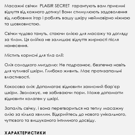
Масажні свічки PLAISIR SECRET гарантують вам приємні
відчуття від кожного дотику! Вони стимулюють задоволення
від любовних ігор і роблять вашу шкіру неймовірно ніжною
та шовковистою.
Свічки чудово тануть, стаючи олією для масажу та догляду
за тілом. Ця олійка не залишає відчуття жирності після
нанесення.
Містить корисні для тіла олії:
Олія солодкого мигдалю: Не подразнює, безпечна навіть
для чутливої шкіри. Глибоко живить. Має протизапальні
властивості.
Кокосова олія: Допомагає відновити захисний бар'єр
шкіри. Зволожує, не забиваючи пори. Може допомогти
відновити колаген у шкірі.
Запаліть свічку, і вона перетвориться на теплу масажну
олію за кілька хвилин. Відкрийтесь до нового унікального,
чуттєвого та вишуканого інтимного досвіду.
ХАРАКТЕРИСТИКИ