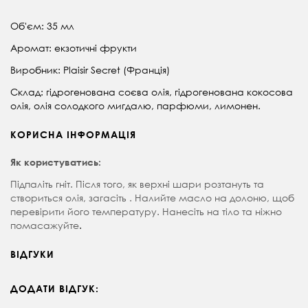
Об'єм: 35 мл
Аромат: екзотичні фрукти
Виробник: Plaisir Secret (Франція)
Склад: гідрогенована соєва олія, гідрогенована кокосова
олія, олія солодкого мигдалю, парфюми, лимонен.
КОРИСНА ІНФОРМАЦІЯ
Як користуватись:
Підпаліть гніт. Після того, як верхні шари розтануть та
створиться олія, загасіть . Н
алийте масло на долоню, щоб
перевірити його температуру.
Нанесіть на тіло та ніжно
помасажуйте
.
ВІДГУКИ
ДОДАТИ ВІДГУК: