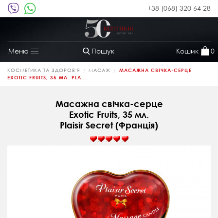
+38 (068) 320 64 28
Пошук
Кошик
0
Меню
Toggle
navigation
КОСМЕТИКА ТА ЗДОРОВ'Я
МАСАЖ
МАСАЖНА СВІЧКА-СЕРЦЕ
EXOTIC FRUITS, 35 МЛ. PLA...
Масажна свічка-серце
Exotic Fruits, 35 мл.
Plaisir Secret (Франція)