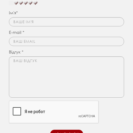
Ім'я*
E-mail *
Відгук *