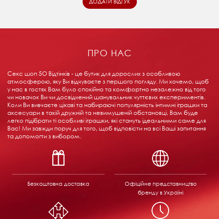
ПРО НАС
Секс шоп 5О Відтінків - це бутик для дорослих з особливою
атмосферою, яку Ви відчуваєте з першого погляду. Ми хочемо, щоб
у нас в гостях Вам було спокійно та комфортно незалежно від того
чи новачок Ви чи досвідчений шанувальник чуттєвих експериментів.
Коли Ви вивчаєте цікаві та набираючі популярність інтимні іграшки та
аксесуари в такій дружній та невимушеній обстановці, Вам буде
легко підібрати ті особливі іграшки, які стануть ідеальними саме для
Вас! Ми завжди поруч для того, щоб відповісти на всі Ваші запитання
та допомогти з вибором.
Безкоштовна доставка
Офіційне представництво
бренду в Україні