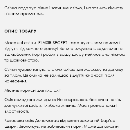
Свічка подарує рівне і затишне світло, і наповнить кімнату
ніжним ароматом.
ОПИС ТОВАРУ
Масажні свічки PLAISIR SECRET гарантують вам приємні
відчуття від кожного дотику! Вони стимулюють задоволення
від любовних ігор і роблять вашу шкіру неймовірно ніжною
та шовковистою.
Свічки чудово тануть, стаючи олією для масажу та догляду
за тілом. Ця олійка не залишає відчуття жирності після
нанесення.
Містить корисні для тіла олії:
Олія солодкого мигдалю: Не подразнює, безпечна навіть
для чутливої шкіри. Глибоко живить. Має протизапальні
властивості.
Кокосова олія: Допомагає відновити захисний бар'єр
шкіри. Зволожує, не забиваючи пори. Може допомогти