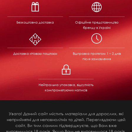
Безкоштовна доставка
Офіційне представництво
бренду в Україні
Доставка «Новою поштою»
Відправка
протягом 1 – 2 днів
після замовлення
Нейтральна упаковка, відсутність
компрометуючих написів
Увага! Даний сайт містить матеріали для дорослих, які
неприйнятні для неповнолітніх та дітей. Переглядаючи цей
сайт, Ви тим самим підтверджуєте, що Вам вже
виповнилося 18 років. Якщо Вам не виповнилося 18 років,