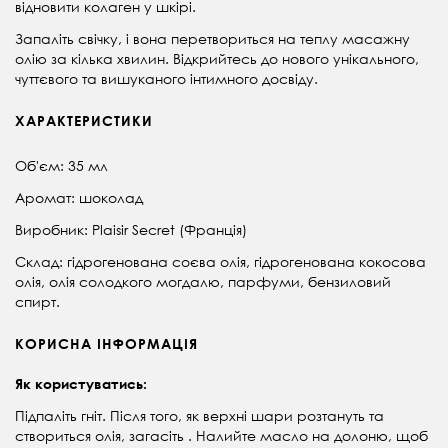
відновити колаген у шкірі.
Запаліть свічку, і вона перетвориться на теплу масажну
олію за кілька хвилин. Відкрийтесь до нового унікального,
чуттєвого та вишуканого інтимного досвіду.
ХАРАКТЕРИСТИКИ
Об'єм: 35 мл
Аромат: шоколад
Виробник: Plaisir Secret (Франція)
Склад: гідрогенована соєва олія, гідрогенована кокосова
олія, олія солодкого могдалю, парфуми, бензиловий
спирт.
КОРИСНА ІНФОРМАЦІЯ
Як користуватись:
Підпаліть гніт. Після того, як верхні шари розтануть та
створиться олія, загасіть . Н
алийте масло на долоню, щоб