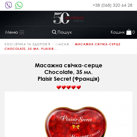
+38 (068) 320 64 28
Пошук
Кошик
0
Меню
Toggle
navigation
КОСМЕТИКА ТА ЗДОРОВ'Я
МАСАЖ
МАСАЖНА СВІЧКА-СЕРЦЕ
CHOCOLATE, 35 МЛ. PLAISIR...
Масажна свічка-серце
Chocolate, 35 мл.
Plaisir Secret (Франція)