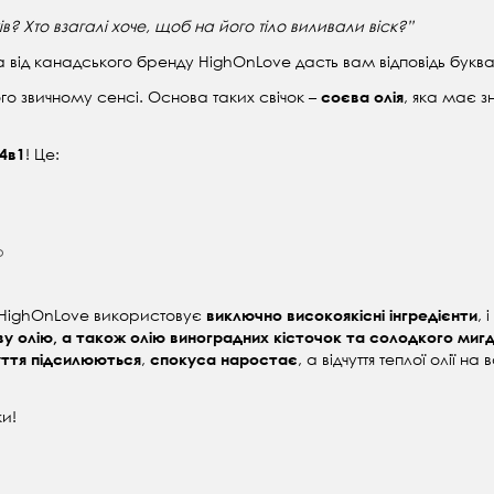
? Хто взагалі хоче, щоб на його тіло виливали віск?”
а від канадського бренду HighOnLove дасть вам відповідь букв
го звичному сенсі. Основа таких свічок –
, яка має з
соєва олія
! Це:
 4в1
ю
о HighOnLove використовує
, 
виключно високоякісні інгредієнти
ву олію, а також олію виноградних кісточок та солодкого миг
,
, а відчуття теплої олії н
ття підсилюються
спокуса наростає
и!