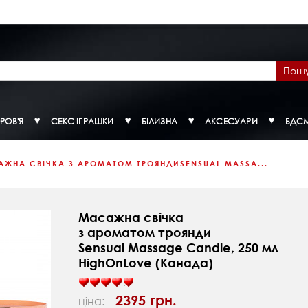
Пош
РОВ'Я
СЕКС ІГРАШКИ
БІЛИЗНА
АКСЕСУАРИ
БДС
ЖНА СВІЧКА З АРОМАТОМ ТРОЯНДИSENSUAL MASSA...
Масажна свічка
з ароматом троянди
Sensual Massage Candle, 250 мл
HighOnLove (Канада)
2395 грн.
ціна: