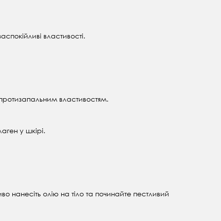
аспокійливі властивості.
 протизапальним властивостям.
аген у шкірі.
иво нанесіть олію на тіло та починайте пестливий