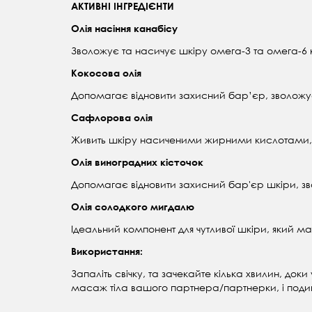
АКТИВНІ ІНГРЕДІЄНТИ
Олія насіння канабісу
Зволожує та насичує шкіру омега-3 та омега-6 ки
Кокосова олія
Допомагає відновити захисний бар’єр, зволожує
Сафлорова олія
Живить шкіру насиченими жирними кислотами, д
Олія виноградних кісточок
Допомагає відновити захисний бар'єр шкіри, зво
Олія солодкого мигдалю
Ідеальний компонент для чутливої ​​шкіри, який 
Використання:
Запаліть свічку, та зачекайте кілька хвилин, до
масаж тіла вашого партнера/партнерки, і подиві