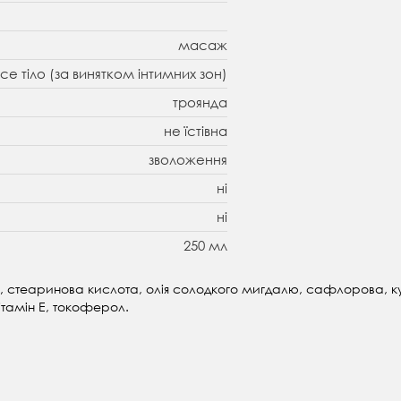
масаж
все тіло (за винятком інтимних зон)
троянда
не їстівна
зволоження
ні
ні
250 мл
я, стеаринова кислота, олія солодкого мигдалю, сафлорова, кунж
ітамін Е, токоферол.