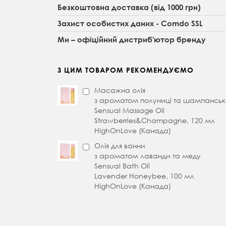
Безкоштовна доставка (від 1000 грн)
Захист особистих даних - Comdo SSL
Ми – офіційний дистриб'ютор бренду
З ЦИМ ТОВАРОМ РЕКОМЕНДУЄМО
Масажна олія
з ароматом полуниці та шампанськ
Sensual Massage Oil
Strawberries&Champagne, 120 мл
HighOnLove (Канада)
Олія для ванни
з ароматом лаванди та меду
Sensual Bath Oil
Lavender Honeybee, 100 мл
HighOnLove (Канада)