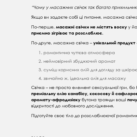
“Чому у масажних свічок так багато прихильників
Якщо ви задаєте собі ці питання, масажна свічк
По-перше,
у йо
масажні свічки не містять воску
приємно зігріває та розслаблює.
По-друге, масажна свічка –
унікальний продукт
романтична чуттєва атмосфера
неймовірний збуджючий аромат
суміш корисних олій для догляду за шкіро
звичайно ж, ідеальна олія для масажу
Свічка – не просто елемент сексуальної гри, б
преміальну олію канабісу, кокосову й сафлоро
бутона троянди ваші
аромату-афродизіаку
почу
відкритості до любовного дослідження.
Підготуйте своє тіло до розслаблюючої романтик