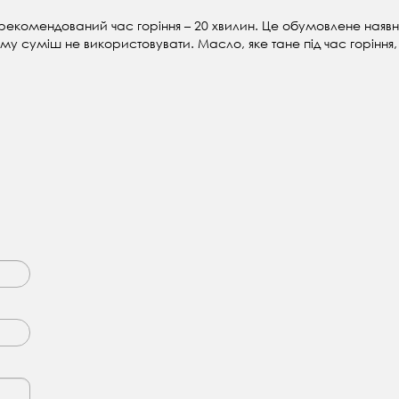
комендований час горіння – 20 хвилин. Це обумовлене наявніс
саму суміш не використовувати. Масло, яке тане під час горінн