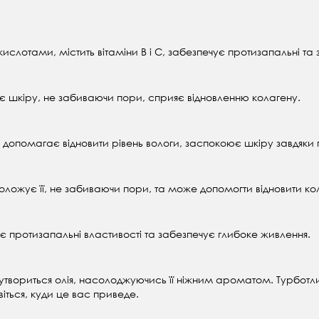
слотами, містить вітаміни В і С, забезпечує протизапальні та з
 шкіру, не забиваючи пори, сприяє відновленню колагену.
опомагає відновити рівень вологи, заспокоює шкіру завдяки
ложує її, не забиваючи пори, та може допомогти відновити кол
має протизапальні властивості та забезпечує глибоке живлення.
ки утвориться олія, насолоджуючись її ніжним ароматом. Турботл
ться, куди це вас приведе.