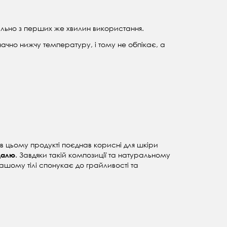
ально з перших же хвилин використання.
начно нижчу температуру, і тому не обпікає, а
і в цьому продукті поєднав корисні для шкіри
. Завдяки такій композиції та натуральному
далю
а вашому тілі спонукає до грайливості та