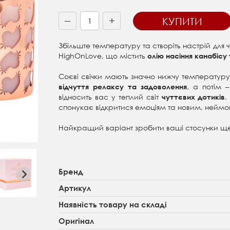
+
КУПИТИ
—
Збільште температуру та створіть настрій для
HighOnLove, що містить
ол
ію насіння канабісу
Соєві свічки мають значно нижчу температуру,
, а потім 
відчуття релаксу та задоволення
відносить вас у теплий світ
.
чуттєвих дотиків
спонукає відкритися емоціям та новим, неймов
Найкращий варіант зробити ваші стосунки ще
Бренд
Артикул
Наявність товару на складі
Оригінал