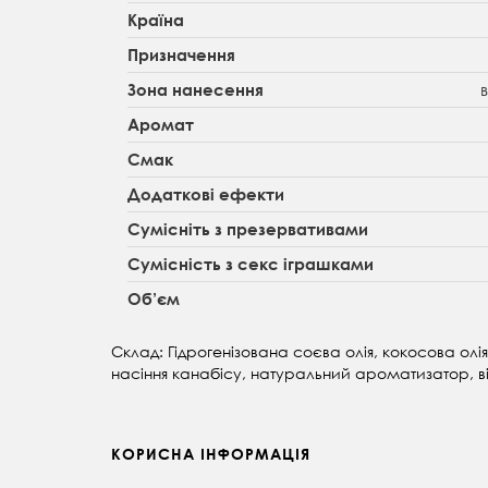
Країна
Призначення
Зона нанесення
Аромат
Смак
Додаткові ефекти
Сумісніть з презервативами
Сумісність з секс іграшками
Об’єм
Склад: Гідрогенізована соєва олія, кокосова олі
насіння канабісу, натуральний ароматизатор, в
КОРИСНА ІНФОРМАЦІЯ