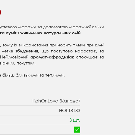
 чуттєвого масажу за допомогою масажної свічки
.
 та суміш живильних натуральних олій
 тому їх використання приносить тільки приємні
– легке
, що поступово наростає, та
збудження
Неймовірний
спокушає та
аромат-афродизіак
ірним, почуттям.
 більш близькими та теплими.
HighOnLove (Канада)
HOL18183
3 шт.