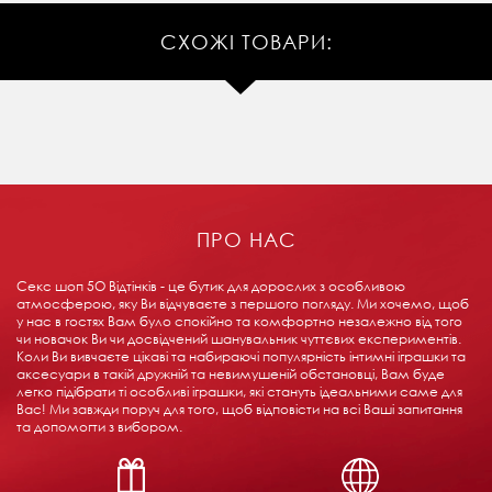
СХОЖІ ТОВАРИ:
ПРО НАС
Секс шоп 5О Відтінків - це бутик для дорослих з особливою
атмосферою, яку Ви відчуваєте з першого погляду. Ми хочемо, щоб
у нас в гостях Вам було спокійно та комфортно незалежно від того
чи новачок Ви чи досвідчений шанувальник чуттєвих експериментів.
Коли Ви вивчаєте цікаві та набираючі популярність інтимні іграшки та
аксесуари в такій дружній та невимушеній обстановці, Вам буде
легко підібрати ті особливі іграшки, які стануть ідеальними саме для
Вас! Ми завжди поруч для того, щоб відповісти на всі Ваші запитання
та допомогти з вибором.