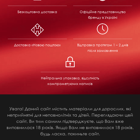
Безкоштовна доставка
Офіційне представництво
бренду в Україні
Доставка «Новою поштою»
Відправка
протягом 1 – 2 днів
після замовлення
Нейтральна упаковка, відсутність
компрометуючих написів
Увага! Даний сайт містить матеріали для дорослих, які
неприйнятні для неповнолітніх та дітей. Переглядаючи цей
сайт, Ви тим самим підтверджуєте, що Вам вже
виповнилося 18 років. Якщо Вам не виповнилося 18 років,
будь ласка, покиньте сайт.