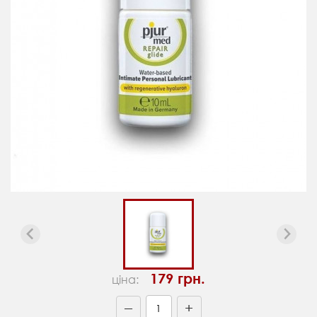
179 грн.
ціна:
+
—