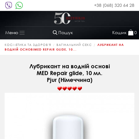
+38 (068) 320 64 28
Пошук
Кошик
0
Меню
Toggle
navigation
КОСМЕТИКА ТА ЗДОРОВ'Я
ВАГІНАЛЬНИЙ СЕКС
ЛУБРИКАНТ НА
ВОДНІЙ ОСНОВІMED REPAIR GLIDE, 10...
Лубрикант на водній основі
MED Repair glide, 10 мл.
Pjur (Німеччина)