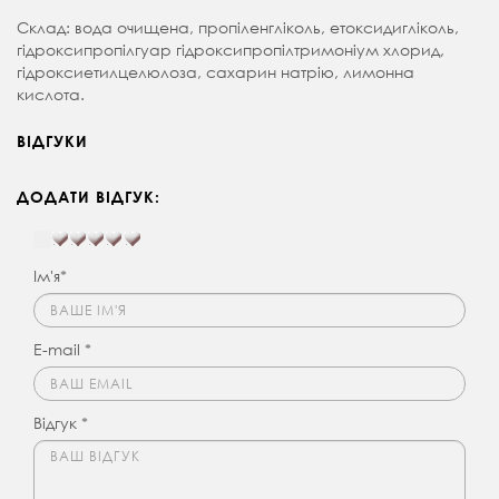
Склад: вода очищена, пропіленгліколь, етоксидигліколь,
гідроксипропілгуар гідроксипропілтримоніум хлорид,
гідроксиетилцелюлоза, сахарин натрію, лимонна
кислота.
ВІДГУКИ
ДОДАТИ ВІДГУК:
Ім'я*
E-mail *
Відгук *