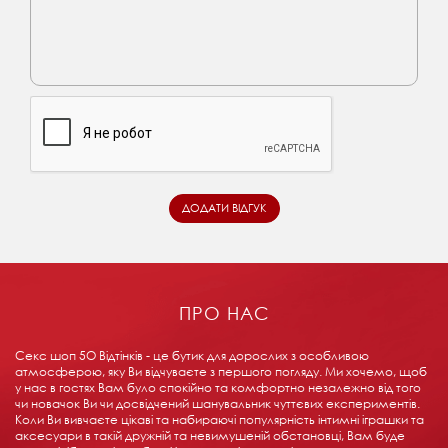
ПРО НАС
Секс шоп 5О Відтінків - це бутик для дорослих з особливою
атмосферою, яку Ви відчуваєте з першого погляду. Ми хочемо, щоб
у нас в гостях Вам було спокійно та комфортно незалежно від того
чи новачок Ви чи досвідчений шанувальник чуттєвих експериментів.
Коли Ви вивчаєте цікаві та набираючі популярність інтимні іграшки та
аксесуари в такій дружній та невимушеній обстановці, Вам буде