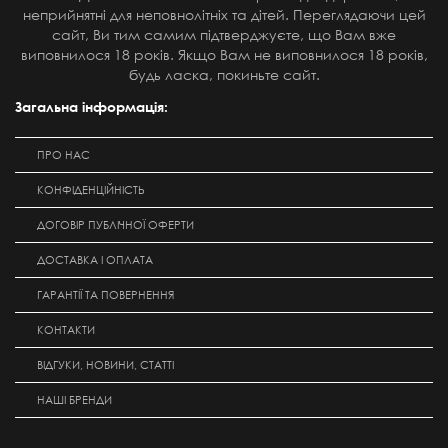
неприйнятні для неповнолітніх та дітей. Переглядаючи цей
сайт, Ви тим самим підтверджуєте, що Вам вже
виповнилося 18 років. Якщо Вам не виповнилося 18 років,
будь ласка, покиньте сайт.
Загальна інформація:
ПРО НАС
КОНФІДЕНЦІЙНІСТЬ
ДОГОВІР ПУБЛІЧНОЇ ОФЕРТИ
ДОСТАВКА І ОПЛАТА
ГАРАНТІЇ ТА ПОВЕРНЕННЯ
КОНТАКТИ
ВІДГУКИ, НОВИНИ, СТАТТІ
НАШІ БРЕНДИ