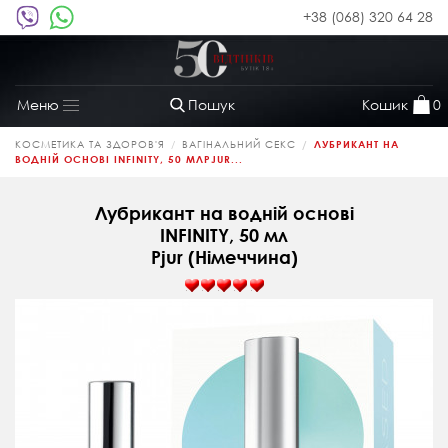
+38 (068) 320 64 28
Пошук
Кошик
0
Меню
Toggle
navigation
КОСМЕТИКА ТА ЗДОРОВ'Я
ВАГІНАЛЬНИЙ СЕКС
ЛУБРИКАНТ НА
ВОДНІЙ ОСНОВІ INFINITY, 50 МЛPJUR...
Лубрикант на водній основі
INFINITY, 50 мл
Pjur (Німеччина)