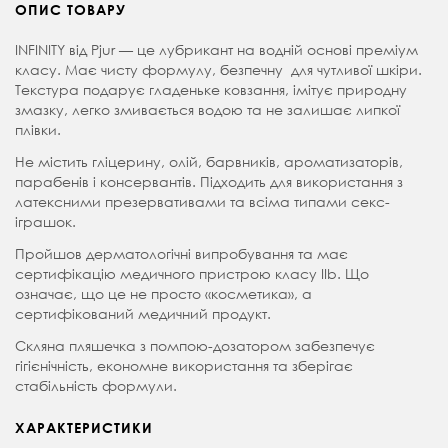
ОПИС ТОВАРУ
INFINITY від Pjur — це лубрикант на водній основі преміум
класу. Має чисту формулу, безпечну для чутливої шкіри.
Текстура подарує гладеньке ковзання, імітує природну
змазку, легко змивається водою та не залишає липкої
плівки.
Не містить гліцерину, олій, барвників, ароматизаторів,
парабенів і консервантів. Підходить для використання з
латексними презервативами та всіма типами секс-
іграшок.
Пройшов дерматологічні випробування та має
сертифікацію медичного пристрою класу IIb.
Що
означає, що це не просто «косметика», а
сертифікований медичний продукт.
Скляна пляшечка з помпою-дозатором забезпечує
гігієнічність, економне використання та зберігає
стабільність формули.
ХАРАКТЕРИСТИКИ