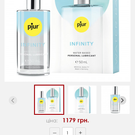
1179 грн.
ціна:
+
—