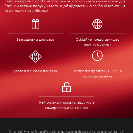
легко підібрати ті особливі іграшки, які стануть ідеальними саме для
Вас! Ми завжди поруч для того, щоб відповісти на всі Ваші запитання
та допомогти з вибором.
Безкоштовна доставка
Офіційне представництво
бренду в Україні
Доставка «Новою поштою»
Відправка
протягом 1 – 2 днів
після замовлення
Нейтральна упаковка, відсутність
компрометуючих написів
Увага! Даний сайт містить матеріали для дорослих, які