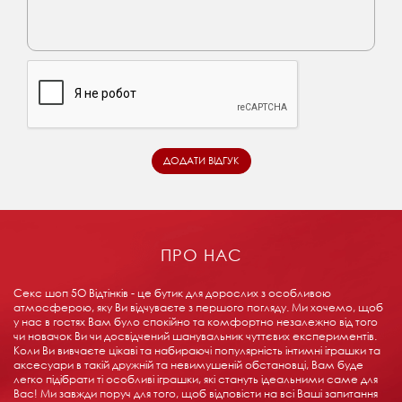
ПРО НАС
Секс шоп 5О Відтінків - це бутик для дорослих з особливою
атмосферою, яку Ви відчуваєте з першого погляду. Ми хочемо, щоб
у нас в гостях Вам було спокійно та комфортно незалежно від того
чи новачок Ви чи досвідчений шанувальник чуттєвих експериментів.
Коли Ви вивчаєте цікаві та набираючі популярність інтимні іграшки та
аксесуари в такій дружній та невимушеній обстановці, Вам буде
легко підібрати ті особливі іграшки, які стануть ідеальними саме для
Вас! Ми завжди поруч для того, щоб відповісти на всі Ваші запитання