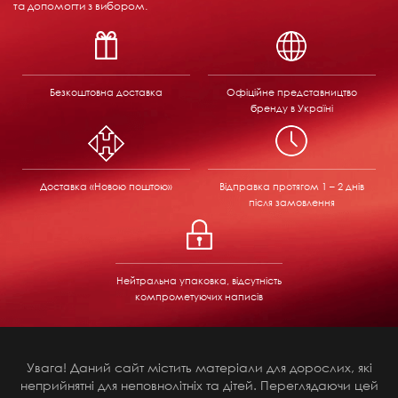
та допомогти з вибором.
Безкоштовна доставка
Офіційне представництво
бренду в Україні
Доставка «Новою поштою»
Відправка
протягом 1 – 2 днів
після замовлення
Нейтральна упаковка, відсутність
компрометуючих написів
Увага! Даний сайт містить матеріали для дорослих, які
неприйнятні для неповнолітніх та дітей. Переглядаючи цей