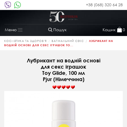
+38 (068) 320 64 28
Пошук
Кошик
0
Меню
Toggle
navigation
КОСМЕТИКА ТА ЗДОРОВ'Я
ВАГІНАЛЬНИЙ СЕКС
ЛУБРИКАНТ НА
ВОДНІЙ ОСНОВІ ДЛЯ СЕКС ІГРАШОК TO...
Лубрикант на водній основі
для секс іграшок
Toy Glide, 100 мл
Pjur (Німеччина)