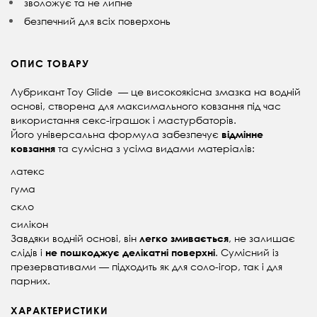
зволожує та не липне
безпечний для всіх поверхонь
ОПИС ТОВАРУ
Лубрикант Toy Glide — це високоякісна змазка на водній
основі, створена для максимального ковзання під час
використання секс-іграшок і мастурбаторів.
Його універсальна формула забезпечує
відмінне
та сумісна з усіма видами матеріалів:
ковзання
латекс
гума
скло
силікон
Завдяки водній основі, він
, не залишає
легко змивається
слідів і
. Сумісний із
не пошкоджує делікатні поверхні
презервативами — підходить як для соло-ігор, так і для
парних.
ХАРАКТЕРИСТИКИ