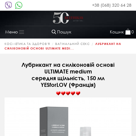
+38 (068) 320 64 28
Пошук
Кошик
0
Меню
Toggle
navigation
КОСМЕТИКА ТА ЗДОРОВ'Я
ВАГІНАЛЬНИЙ СЕКС
ЛУБРИКАНТ НА
СИЛІКОНОВІЙ ОСНОВІ ULTIMATE MEDI...
Лубрикант на силіконовій основі
ULTIMATE medium
середня щільність, 150 мл
YESforLOV (Франція)