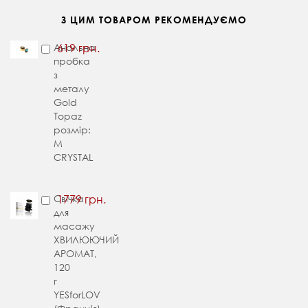
З ЦИМ ТОВАРОМ РЕКОМЕНДУЄМО
Анальна
619 грн.
пробка
з
металу
Gold
Topaz
розмір:
M
CRYSTAL
Свічка
1779 грн.
для
масажу
ХВИЛЮЮЧИЙ
АРОМАТ,
120
г
YESforLOV