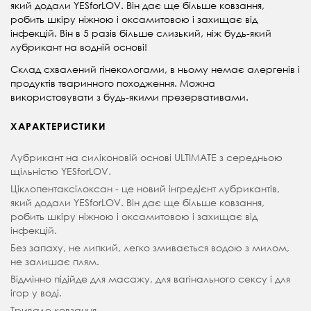
який додали YESforLOV. Він дає ще більше ковзання,
робить шкіру ніжною і оксамитовою і захищає від
інфекцій. Він в 5 разів більше слизький, ніж будь-який
лубрикант на водній основі!
Склад схвалений гінекологами, в ньому немає алергенів і
продуктів тваринного походження. Можна
використовувати з будь-якими презервативами.
ХАРАКТЕРИСТИКИ
Лубрикант на силіконовій основі ULTIMATE з середньою
щільністю YESforLOV.
Ціклопентаксілоксан - це новий інгредієнт лубрикантів,
який додали YESforLOV. Він дає ще більше ковзання,
робить шкіру ніжною і оксамитовою і захищає від
інфекцій.
Без запаху, не липкий, легко змивається водою з милом,
не залишає плям.
Відмінно підійде для масажу, для вагінального сексу і для
ігор у воді.
Тривале ковзання.