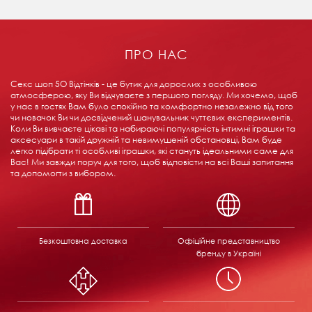
ПРО НАС
Секс шоп 5О Відтінків - це бутик для дорослих з особливою
атмосферою, яку Ви відчуваєте з першого погляду. Ми хочемо, щоб
у нас в гостях Вам було спокійно та комфортно незалежно від того
чи новачок Ви чи досвідчений шанувальник чуттєвих експериментів.
Коли Ви вивчаєте цікаві та набираючі популярність інтимні іграшки та
аксесуари в такій дружній та невимушеній обстановці, Вам буде
легко підібрати ті особливі іграшки, які стануть ідеальними саме для
Вас! Ми завжди поруч для того, щоб відповісти на всі Ваші запитання
та допомогти з вибором.
Безкоштовна доставка
Офіційне представництво
бренду в Україні