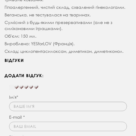
Гіпоалергенний, чистий склад, схвалений гінекологами.
Веганська, не тестувалася на тваринах.
Сумісний з будь-якими презервативами (але не з
силіконовими іграшками).
Об'єм: 150 мл.
Вироблено: YESforLOV (Франція).
Склад: циклопентасилоксан, диметикон, диметиконол.
ВІДГУКИ
ДОДАТИ ВІДГУК:
Ім'я*
E-mail *