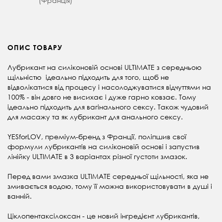
(Франція)
ОПИС ТОВАРУ
Лубрикант на силіконовій основі
ULTIMATE з середньою
щільністю
ідеально підходить для того, щоб не
відволікатися від процесу і насолоджуватися відчуттями на
100% - він довго не висихає і дуже гарно ковзає. Тому
ідеально підходить для вагінального сексу. Також чудовий
для масажу та як лубрикант для анального сексу.
YESforLOV, преміум-бренд з Франції, поліпшив свої
формули лубрикантів на силіконовій основі і запустив
лінійку ULTIMATE в 3 варіантах різної густоти змазок.
Перед вами змазка ULTIMATE середньої щільності, яка н
е
змивається водою, тому її можна використовувати в душі і
ванній.
Ціклопентаксілоксан - це новий інгредієнт лубрикантів,