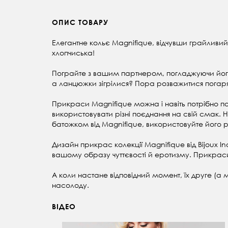
ОПИС ТОВАРУ
Елегантне кольє Magnifique, відчувши грайливий
хлопчиська!
Пограйте з вашим партнером, погладжуючи його 
а ланцюжки зігрілися? Пора розважитися погаряч
Прикраси Magnifique можна і навіть потрібно поєд
використовувати різні поєднання на свій смак. На
батожком від Magnifique, використовуйте його 
Дизайн прикрас колекції Magnifique від Bijoux I
вашому образу чуттєвості й еротизму. Прикраси 
А коли настане відповідний момент, їх друге (а
насолоду.
ВІДЕО