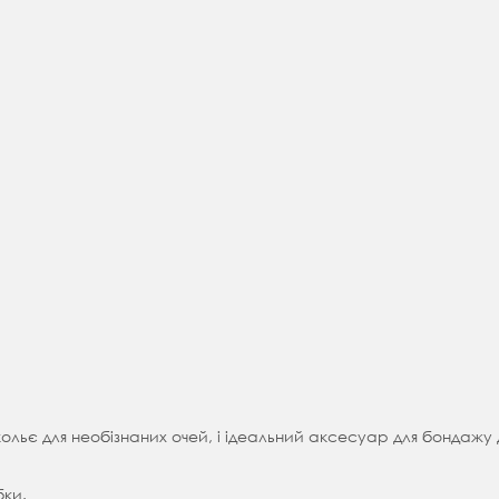
ольє для необізнаних очей, і ідеальний аксесуар для бондажу 
бки.