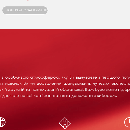
ПОПЕРЕДНЄ ЗАМОВЛЕННЯ
их з особливою атмосферою, яку Ви відчуваєте з першого пог
и новачок Ви чи досвідчений шанувальник чуттєвих експерим
акій дружній та невимушеній обстановці, Вам буде легко підібра
ідповісти на всі Ваші запитання та допомогти з вибором.