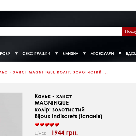
Пош
РОВ'Я
СЕКС ІГРАШКИ
БІЛИЗНА
АКСЕСУАРИ
БДС
ЛЬЄ - ХЛИСТ MAGNIFIQUE КОЛІР: ЗОЛОТИСТИЙ ...
Кольє - хлист
MAGNIFIQUE
колір: золотистий
Bijoux Indiscrets (Іспанія)
1944 грн.
ціна: