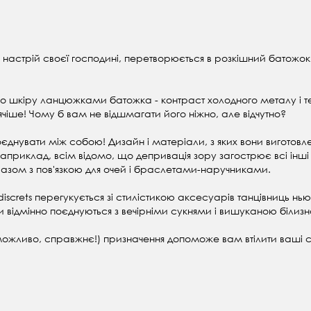
 настрій своєї господині, перетворюється в розкішний батожок!
шкіру ланцюжками батожка - контраст холодного металу і теп
іше! Чому б вам не відшмагати його ніжно, але відчутно?
нувати між собою! Дизайн і матеріали, з яких вони виготовлені,
приклад, всім відомо, що депривація зору загострює всі інші по
разом з пов'язкою для очей і браслетами-наручниками.
ndiscrets перегукується зі стилістикою аксесуарів танцівниць н
відмінно поєднуються з вечірніми сукнями і вишуканою білизно
 можливо, справжнє!) призначення допоможе вам втілити ваші с