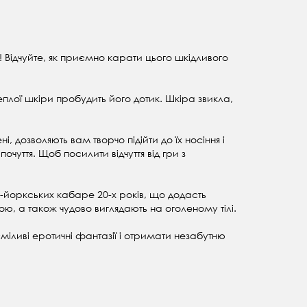
 Відчуйте, як приємно карати цього шкідливого
лої шкіри пробудить його дотик. Шкіра звикла,
 дозволяють вам творчо підійти до їх носіння і
чуття. Щоб посилити відчуття від гри з
ью-йоркських кабаре 20-х років, що додасть
ю, а також чудово виглядають на оголеному тілі.
міливі еротичні фантазії і отримати незабутню