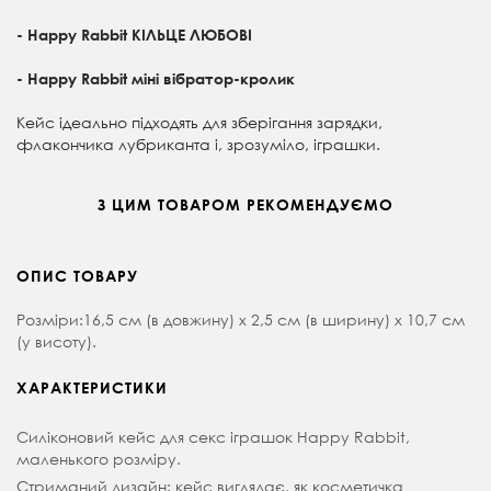
- Happy Rabbit КІЛЬЦЕ ЛЮБОВІ
- Happy Rabbit міні вібратор-кролик
Кейс ідеально підходять для зберігання зарядки,
флакончика лубриканта і, зрозуміло, іграшки.
З ЦИМ ТОВАРОМ РЕКОМЕНДУЄМО
ОПИС ТОВАРУ
Розміри:16,5 см (в довжину) х 2,5 см (в ширину) х 10,7 см
(у висоту).
ХАРАКТЕРИСТИКИ
Силіконовий кейс для секс іграшок Happy Rabbit,
маленького розміру.
Стриманий дизайн: кейс виглядає, як косметичка