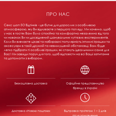
ПРО НАС
Секс шоп 5О Відтінків - це бутик для дорослих з особливою
атмосферою, яку Ви відчуваєте з першого погляду. Ми хочемо, щоб
у нас в гостях Вам було спокійно та комфортно незалежно від того
чи новачок Ви чи досвідчений шанувальник чуттєвих експериментів.
Коли Ви вивчаєте цікаві та набираючі популярність інтимні іграшки та
аксесуари в такій дружній та невимушеній обстановці, Вам буде
легко підібрати ті особливі іграшки, які стануть ідеальними саме для
Вас! Ми завжди поруч для того, щоб відповісти на всі Ваші запитання
та допомогти з вибором.
Безкоштовна доставка
Офіційне представництво
бренду в Україні
Доставка «Новою поштою»
Відправка
протягом 1 – 2 днів
після замовлення