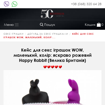
+38 (068) 320 64 28
Пошук
Кошик
0
Меню
Toggle
navigation
СЕКС ІГРАШКИ
ДОГЛЯД ЗА СЕКС ІГРАШКАМИ
КЕЙС ДЛЯ СЕКС
ІГРАШОК WOW, МАЛЕНЬКИЙ, КОЛІР:...
Кейс для секс іграшок WOW,
маленький, колір: яскраво рожевий
Happy Rabbit (Велика Британія)