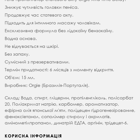
Знижує чутливість головки пеніса.
Продовжує час статевого акту.
Підходить для інтимного масажу чоловікам.
Ексклюзивна формула без лідокаїну бензокаїну.
Водна основа.
Не відчувається на шкірі.
Без запаху.
Сумісний з презервативами.
Термін придатності: 6 місяців з моменту відкриття.
Об'єм: 15 мл.
Виробник: Orgie (Бразилія-Португалія).
Склад: Вода, спирт, гліцерин, пропіленгліколь, полісорбат
20, Поліакрилат натрію, карбомер, ароматизатор,
ефірна олія японської м'яти, полідецен гідрогенезірование,
феноксіетанол, сополімер стиролу і акрилатів,
амінометілпропанол, динатрій ЕДТА, аргінін, трідецет-6.
КОРИСНА ІНФОРМАЦІЯ