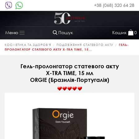
+38 (068) 320 64 28
Пошук
Кошик
0
Меню
Toggle
navigation
КОСМЕТИКА ТА ЗДОРОВ'Я
ПОДОВЖЕННЯ СТАТЕВОГО АКТУ
ГЕЛЬ-
ПРОЛОНГАТОР СТАТЕВОГО АКТУ X-TRA TIME, 15...
Гель-пролонгатор статевого акту
X-TRA TIME, 15 мл
ORGIE (Бразилія-Португалія)