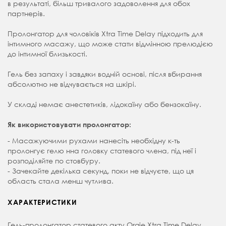
в результаті, більш тривалого задоволення для обох
партнерів.
Пролонгатор для чоловіків Xtra Time Delay підходить для
інтимного масажу, що може стати відмінною прелюдією
до інтимної близькості.
Гель без запаху і завдяки водній основі, після вбирання
абсолютно не відчувається на шкірі.
У складі немає анестетиків, лідокаїну або бензокаїну.
Як використовувати пролонгатор:
- Масажуючими рухами нанесіть необхідну к-ть
пролонгує гелю нна головку статевого члена, під неї і
розподіляйте по стовбуру.
- Зачекайте декілька секунд, поки не відчуєте, що ця
область стала менш чутлива.
ХАРАКТЕРИСТИКИ
Гель-пролонгатор статевого акту Orgie Xtra Time Delay.