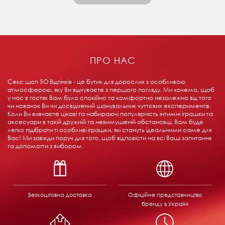
ПРО НАС
Секс шоп 5О Відтінків - це бутик для дорослих з особливою
атмосферою, яку Ви відчуваєте з першого погляду. Ми хочемо, щоб
у нас в гостях Вам було спокійно та комфортно незалежно від того
чи новачок Ви чи досвідчений шанувальник чуттєвих експериментів.
Коли Ви вивчаєте цікаві та набираючі популярність інтимні іграшки та
аксесуари в такій дружній та невимушеній обстановці, Вам буде
легко підібрати ті особливі іграшки, які стануть ідеальними саме для
Вас! Ми завжди поруч для того, щоб відповісти на всі Ваші запитання
та допомогти з вибором.
Безкоштовна доставка
Офіційне представництво
бренду в Україні