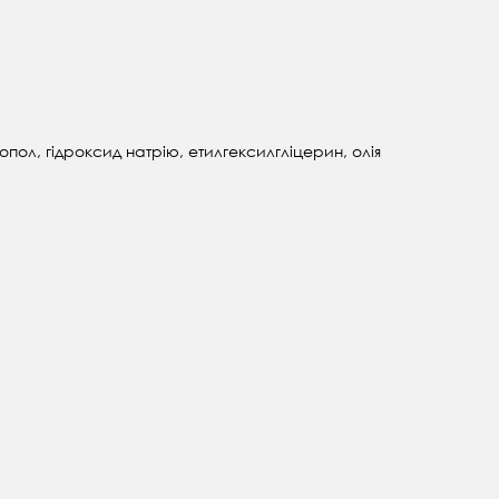
ол, гідроксид натрію, етилгексилгліцерин, олія