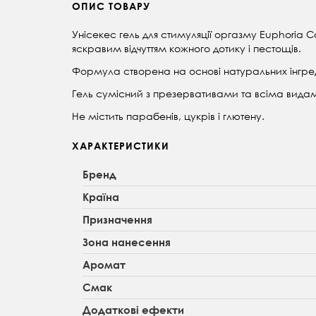
ОПИС ТОВАРУ
Унісекес гель для стимуляції оргазму Euphoria C
яскравим відчуттям кожного дотику і пестощів.
Формула створена на основі натуральних інгредіє
Гель сумісний з презервативами та всіма вида
Не містить парабенів, цукрів і глютену.
ХАРАКТЕРИСТИКИ
Бренд
Країна
Призначення
Зона нанесення
Аромат
Смак
Додаткові ефекти