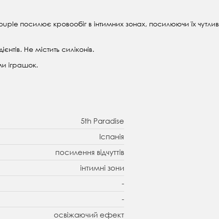
ouple посилює кровообіг в інтимних зонах, посилюючи їх чутливі
нтів. Не містить силіконів.
ми іграшок.
5th Paradise
Іспанія
посилення відчуттів
інтимні зони
-
-
освіжаючий ефект