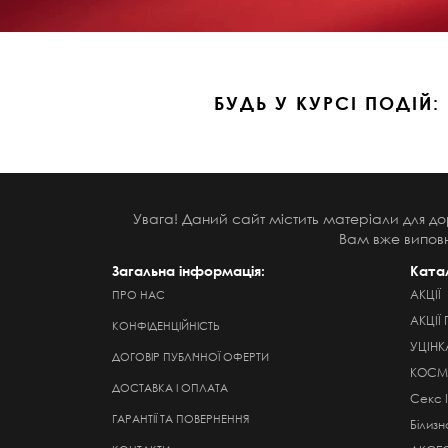
БУДЬ У КУРСІ ПОДІЙ:
Увага! Даний сайт містить матеріали для до
Вам вже виповн
Загальна інформація:
Ката
АКЦІЇ
ПРО НАС
АКЦІЇ 
КОНФІДЕНЦІЙНІСТЬ
УЦІНК
ДОГОВІР ПУБЛІЧНОЇ ОФЕРТИ
КОСМЕ
ДОСТАВКА І ОПЛАТА
Секс 
ГАРАНТІЇ ТА ПОВЕРНЕННЯ
Білизн