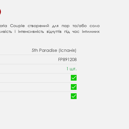
horia Couple створений для пар та/або соло
ість і інтенсивність відчуттів під час інтимних
5th Paradise (Іспанія)
FP891208
1 шт.