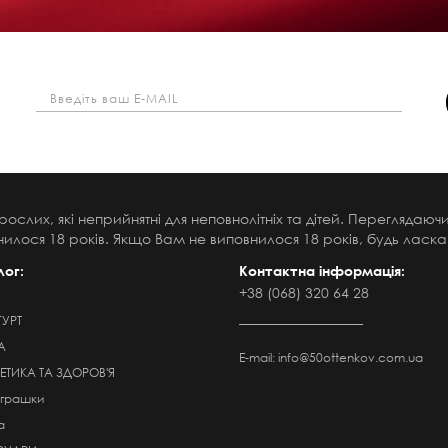
рослих, які неприйнятні для неповнолітніх та дітей. Переглядаю
илося 18 років. Якщо Вам не виповнилося 18 років, будь ласка,
лог:
Контактна інформація:
+38 (068) 320 64 28
ГУРТ
А
E-mail:
info@50ottenkov.com.ua
ТИКА ТА ЗДОРОВ'Я
Іграшки
а