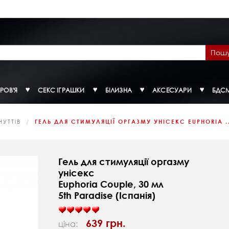
Пош
РОВ'Я
СЕКС ІГРАШКИ
БІЛИЗНА
АКСЕСУАРИ
БДС
УТТІВ
ГЕЛЬ ДЛЯ СТИМУЛЯЦІЇ ОРГАЗМУ УНІСЕКС EUPHORIA ..
Гель для стимуляції оргазму
унісекс
Euphoria Couple, 30 мл
5th Paradise (Іспанія)
639 грн.
ціна: