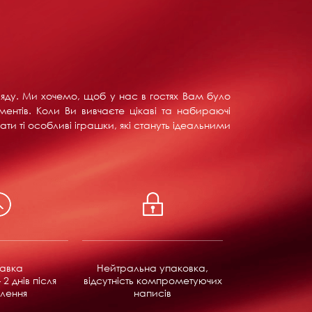
ляду. Ми хочемо, щоб у нас в гостях Вам було
ентів. Коли Ви вивчаєте цікаві та набираючі
ти ті особливі іграшки, які стануть ідеальними
равка
Нейтральна упаковка,
 2 днів після
відсутність компрометуючих
лення
написів