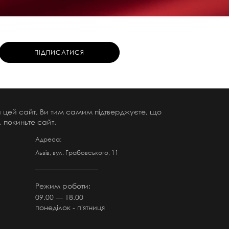
чи цей сайт, Ви тим самим підтверджуєте, що
 покиньте сайт.
Адреса:
Львів, вул. Грабовського, 11
Режим роботи:
09.00 — 18.00
понеділок - п'ятниця