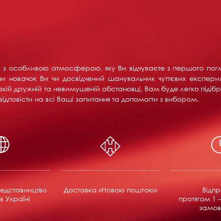
их з особливою атмосферою, яку Ви відчуваєте з першого пог
и новачок Ви чи досвідчений шанувальник чуттєвих експерим
акій дружній та невимушеній обстановці, Вам буде легко підібра
ідповісти на всі Ваші запитання та допомогти з вибором.
едставництво
Доставка «Новою поштою»
Відп
в Україні
протягом 1 –
замов