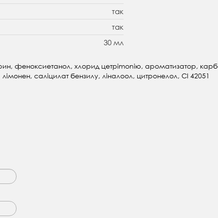
так
так
30 мл
рин, феноксиетанол, хлорид цетрimonію, ароматизатор, карбоп
, лімонен, саліцилат бензилу, ліналоол, цитронелол, CI 42051