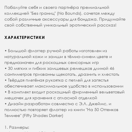
Побалуйте себя и своего партнёра премиальной
коллекцией "Без границ" (No Bounds), сочетая между
собой различные аксессуары для бондажа. Придумайте
свой собственный уникальный эротический рассказ!
ХАРАКТЕРИСТИКИ
• Большой флоггер ручной работы изготовлен из
натуральной кожи и замши в тёмно-синем цвете и
предназначен для роскошных сенсорных игр
• 30 мягких и гибких замшевых ремешков длиной 46
сантиметров призванны щекотать, дразнить и хлестать
• Твёрдая плетёная рукоятка с петлей для запястья
обеспечивает максимальное удобство в использовании
• В комплект входит роскошный фирменный вельветовый
мешочек для хранения с атласной отделкой
• Дизайн разработан совместно с Э.Л. Джеймс, и
полностью повторяет флоггер из книги "На 50 Оттенков
Темнее" (Fifty Shades Darker)
1. Размеры: