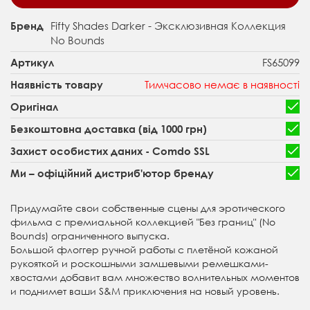
Fifty Shades Darker - Эксклюзивная Коллекция
Бренд
No Bounds
FS65099
Артикул
Тимчасово немає в наявності
Наявність товару
Оригінал
Безкоштовна доставка (від 1000 грн)
Захист особистих даних - Comdo SSL
Ми – офіційний дистриб'ютор бренду
Придумайте свои собственные сцены для эротического
фильма с премиальной коллекцией "Без границ" (No
Bounds) ограниченного выпуска.
Большой флоггер ручной работы с плетёной кожаной
рукояткой и роскошными замшевыми ремешками-
хвостами добавит вам множество волнительных моментов
и поднимет ваши S&M приключения на новый уровень.