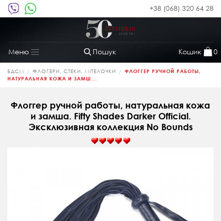
+38 (068) 320 64 28
Пошук
Кошик
0
Меню
Toggle
navigation
БДСМ
ФЛОГЕРИ, СТЕКИ, МІТЕЛОЧКИ
ФЛОГГЕР РУЧНОЙ РАБОТЫ,
НАТУРАЛЬНАЯ КОЖА И ЗАМШ...
Флоггер ручной работы, натуральная кожа
и замша. Fifty Shades Darker Official.
Эксклюзивная коллекция No Bounds