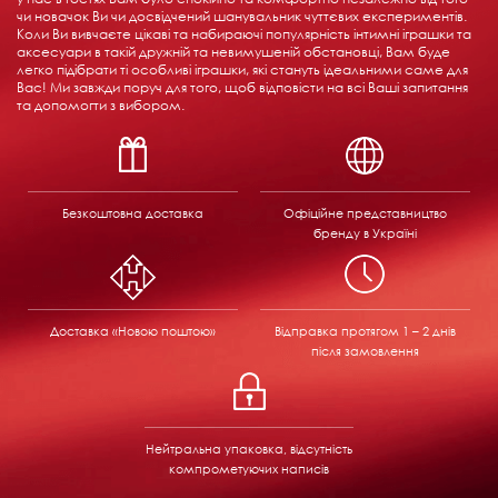
чи новачок Ви чи досвідчений шанувальник чуттєвих експериментів.
Коли Ви вивчаєте цікаві та набираючі популярність інтимні іграшки та
аксесуари в такій дружній та невимушеній обстановці, Вам буде
легко підібрати ті особливі іграшки, які стануть ідеальними саме для
Вас! Ми завжди поруч для того, щоб відповісти на всі Ваші запитання
та допомогти з вибором.
Безкоштовна доставка
Офіційне представництво
бренду в Україні
Доставка «Новою поштою»
Відправка
протягом 1 – 2 днів
після замовлення
Нейтральна упаковка, відсутність
компрометуючих написів