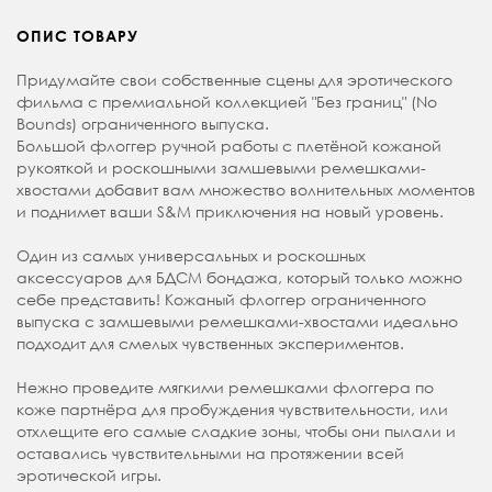
ОПИС ТОВАРУ
Придумайте свои собственные сцены для эротического
фильма с премиальной коллекцией "Без границ" (No
Bounds) ограниченного выпуска.
Большой флоггер ручной работы с плетёной кожаной
рукояткой и роскошными замшевыми ремешками-
хвостами добавит вам множество волнительных моментов
и поднимет ваши S&M приключения на новый уровень.
Один из самых универсальных и роскошных
аксессуаров для БДСМ бондажа, который только можно
себе представить! Кожаный флоггер ограниченного
выпуска с замшевыми ремешками-хвостами идеально
подходит для смелых чувственных экспериментов.
Нежно проведите мягкими ремешками флоггера по
коже партнёра для пробуждения чувствительности, или
отхлещите его самые сладкие зоны, чтобы они пылали и
оставались чувствительными на протяжении всей
эротической игры.