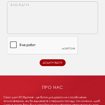
ПРО НАС
Секс шоп 5О Відтінків - це бутик для дорослих з особливою
атмосферою, яку Ви відчуваєте з першого погляду. Ми хочемо, щоб
у нас в гостях Вам було спокійно та комфортно незалежно від того