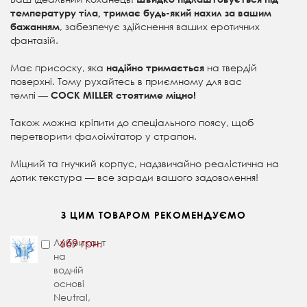
температуру тіла, тримає будь-який нахил за вашим
, забезпечує здійснення ваших еротичних
бажанням
фантазій.
Має присоску, яка
на твердій
надійно тримається
поверхні. Тому рухайтесь в приємному для вас
темпі —
COCK MILLER стоятиме міцно!
Також можна кріпити до спеціального поясу, щоб
перетворити фалоімітатор у страпон.
Міцний та гнучкий корпус, надзвичайно реалістична на
дотик текстура — все заради вашого задоволення!
З ЦИМ ТОВАРОМ РЕКОМЕНДУЄМО
Лубрикант
669 грн.
на
водній
основі
Neutral,