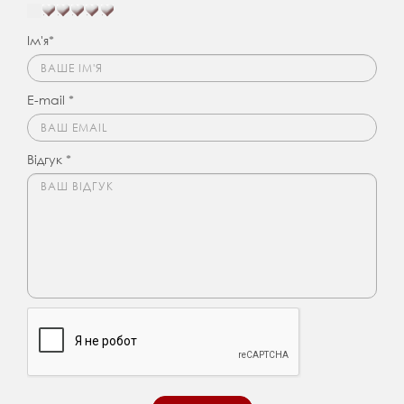
Ім'я*
E-mail *
Відгук *