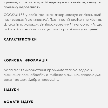
, а також надає їй
іграшки
чудову еластичність, легку та
приємну керованість.
COCKMILLER у своїх іграшках використовує силікон, який
називається "платиновим". Платиновий силікон не містить
фталатів та латексу, він гіпоалергенний і непористий, що
робить його набагато міцнішим і простішим у чищенні.
ХАРАКТЕРИСТИКИ
.
КОРИСНА ІНФОРМАЦІЯ
До та після використання промийте теплою водою з
м'яким милом, обробіть антибактеріальним спреєм для
секс іграшок. Добре просушіть.
ВІДГУКИ
ДОДАТИ ВІДГУК: