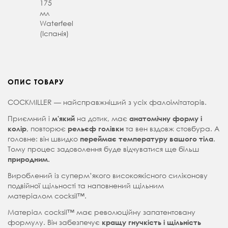
175
мл
Waterfeel
(Іспанія)
ОПИС ТОВАРУ
COCKMILLER — найсправжніший з усіх фалоімітаторів.
Приємний і
на дотик, має
м'який
анатомічну форму і
, повторює
та вен вздовж стовбура. А
колір
рельєф голівки
головне: він швидко
.
переймає температуру вашого тіла
Тому процес задоволення буде відчуватися ще більш
природним.
Вироблений із суперм’якого високоякісного силіконову
подвійної щільності та наповнений щільним
матеріалом cocksil™.
Матеріал cocksil™ має революційну запатентовану
формулу. Він забезпечує
кращу гнучкість і щільність