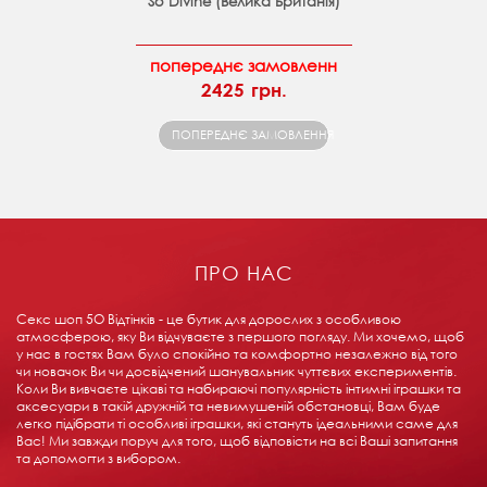
So Divine (Велика Британія)
попереднє замовленн
2425 грн.
ПОПЕРЕДНЄ ЗАМОВЛЕННЯ
ПРО НАС
Секс шоп 5О Відтінків - це бутик для дорослих з особливою
атмосферою, яку Ви відчуваєте з першого погляду. Ми хочемо, щоб
у нас в гостях Вам було спокійно та комфортно незалежно від того
чи новачок Ви чи досвідчений шанувальник чуттєвих експериментів.
Коли Ви вивчаєте цікаві та набираючі популярність інтимні іграшки та
аксесуари в такій дружній та невимушеній обстановці, Вам буде
легко підібрати ті особливі іграшки, які стануть ідеальними саме для
Вас! Ми завжди поруч для того, щоб відповісти на всі Ваші запитання
та допомогти з вибором.