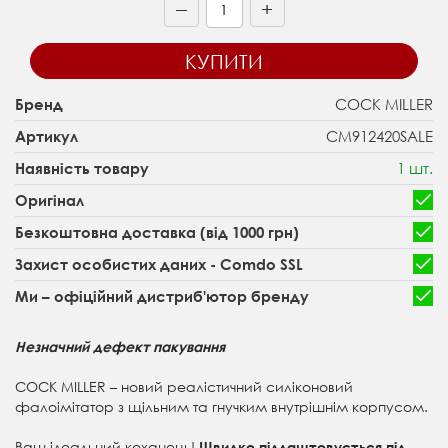
+
—
КУПИТИ
COCK MILLER
Бренд
CM912420SALE
Артикул
1 шт.
Наявність товару
Оригінал
Безкоштовна доставка (від 1000 грн)
Захист особистих даних - Comdo SSL
Ми – офіційний дистриб'ютор бренду
Незначний дефект пакування
COCK MILLER – новий реалістичний силіконовий
фалоімітатор з щільним та гнучким внутрішнім корпусом.
Ваш ідеальний коханець!
Швидко підлаштовується під