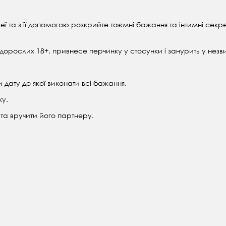
еї та з її допомогою розкрийте таємні бажання та інтимні секр
я дорослих 18+, привнесе перчинку у стосунки і занурить у незв
 дату до якої виконати всі бажання.
ку.
та вручити його партнеру.