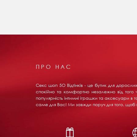
ПРО НАС
Секс шоп 5О Відтінків - це бутик для доросл
спокійно та комфортно незалежно від того ч
популярність інтимні іграшки та аксесуари в т
саме для Вас! Ми завжди поруч для того, щоб в