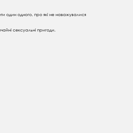
ети один одного, про які не наважувалися
ичайні сексуальні пригоди.