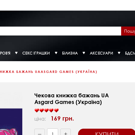
Пош
РОВ'Я
СЕКС ІГРАШКИ
БІЛИЗНА
АКСЕСУАРИ
БДС
НИЖКА БАЖАНЬ UAASGARD GAMES (УКРАЇНА)
Чекова книжка бажань UA
Asgard Games (Україна)
169 грн.
ціна:
+
КУПИТИ
—