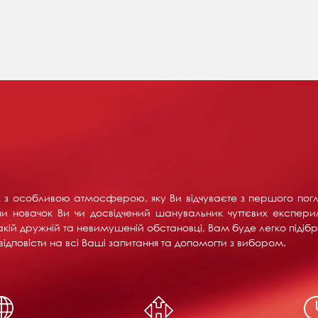
их з особливою атмосферою, яку Ви відчуваєте з першого пог
и новачок Ви чи досвідчений шанувальник чуттєвих експерим
акій дружній та невимушеній обстановці, Вам буде легко підібра
ідповісти на всі Ваші запитання та допомогти з вибором.