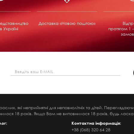
едставництво
Доставка «Новою поштою»
Відп
в Україні
протягом 1 –
замов
рослих, які неприйнятні для неповнолітніх та дітей. Переглядаю
илося 18 років. Якщо Вам не виповнилося 18 років, будь ласка,
лог:
Контактна інформація:
+38 (068) 320 64 28