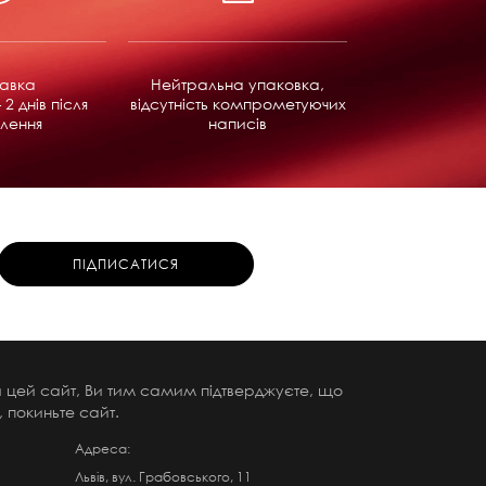
равка
Нейтральна упаковка,
 2 днів після
відсутність компрометуючих
лення
написів
чи цей сайт, Ви тим самим підтверджуєте, що
 покиньте сайт.
Адреса:
Львів, вул. Грабовського, 11