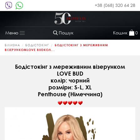
+38 (068) 320 64 28
Пошук
Кошик
0
Меню
Toggle
navigation
БІЛИЗНА
БОДІСТОКІНГ
БОДІСТОКІНГ З МЕРЕЖИВНИМ
ВІЗЕРУНКОМLOVE BUDКОЛ...
Бодістокінг з мереживним візерунком
LOVE BUD
колір: чорний
розміри: S-L, XL
Penthouse (Німеччина)