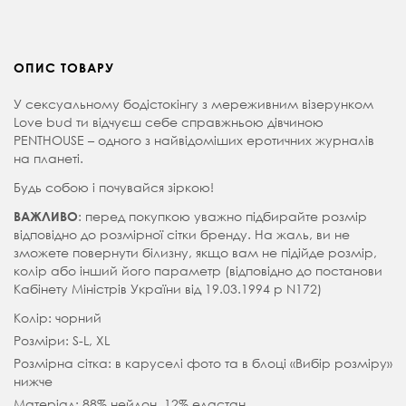
ОПИС ТОВАРУ
У сексуальному бодістокінгу з мереживним візерунком
Love bud ти відчуєш себе справжньою дівчиною
PENTHOUSE – одного з найвідоміших еротичних журналів
на планеті.
Будь собою і почувайся зіркою!
: перед покупкою уважно підбирайте розмір
ВАЖЛИВО
відповідно до розмірної сітки бренду. На жаль, ви не
зможете повернути білизну, якщо вам не підійде розмір,
колір або інший його параметр (відповідно до постанови
Кабінету Міністрів України від 19.03.1994 р N172)
Колір: чорний
Розміри: S-L, XL
Розмірна сітка: в каруселі фото та в блоці «Вибір розміру»
нижче
Матеріал: 88% нейлон, 12% еластан