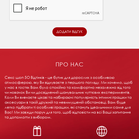
ПРО НАС
Секс шоп 5О Відтінків - це бутик для дорослих з особливою
атмосферою, яку Ви відчуваєте з першого погляду. Ми хочемо, щоб
у нас в гостях Вам було спокійно та комфортно незалежно від того
чи новачок Ви чи досвідчений шанувальник чуттєвих експериментів.
Коли Ви вивчаєте цікаві та набираючі популярність інтимні іграшки та
аксесуари в такій дружній та невимушеній обстановці, Вам буде
легко підібрати ті особливі іграшки, які стануть ідеальними саме для
Вас! Ми завжди поруч для того, щоб відповісти на всі Ваші запитання
та допомогти з вибором.