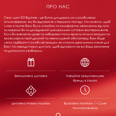
ПРО НАС
Секс шоп 5О Відтінків - це бутик для дорослих з особливою
атмосферою, яку Ви відчуваєте з першого погляду. Ми хочемо, щоб
у нас в гостях Вам було спокійно та комфортно незалежно від того
чи новачок Ви чи досвідчений шанувальник чуттєвих експериментів.
Коли Ви вивчаєте цікаві та набираючі популярність інтимні іграшки та
аксесуари в такій дружній та невимушеній обстановці, Вам буде
легко підібрати ті особливі іграшки, які стануть ідеальними саме для
Вас! Ми завжди поруч для того, щоб відповісти на всі Ваші запитання
та допомогти з вибором.
Безкоштовна доставка
Офіційне представництво
бренду в Україні
Доставка «Новою поштою»
Відправка
протягом 1 – 2 днів
після замовлення