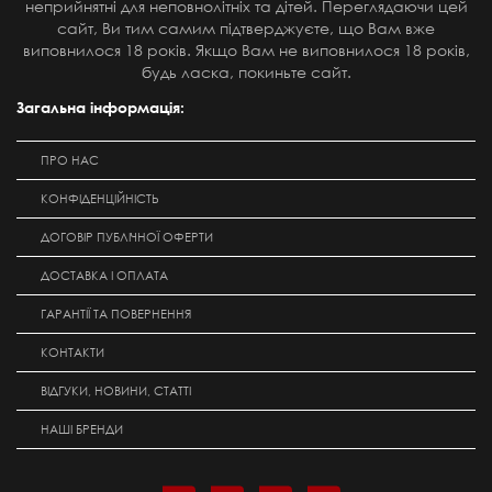
неприйнятні для неповнолітніх та дітей. Переглядаючи цей
сайт, Ви тим самим підтверджуєте, що Вам вже
виповнилося 18 років. Якщо Вам не виповнилося 18 років,
будь ласка, покиньте сайт.
Загальна інформація:
ПРО НАС
КОНФІДЕНЦІЙНІСТЬ
ДОГОВІР ПУБЛІЧНОЇ ОФЕРТИ
ДОСТАВКА І ОПЛАТА
ГАРАНТІЇ ТА ПОВЕРНЕННЯ
КОНТАКТИ
ВІДГУКИ, НОВИНИ, СТАТТІ
НАШІ БРЕНДИ