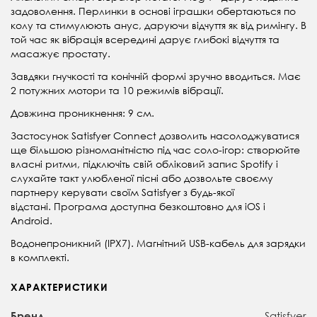
задоволення. Перлинки в основі іграшки обертаються по
колу та стимулюють анус, даруючи відчуття як від римінгу. В
той час як вібрація всередині дарує глибокі відчуття та
масажує простату.
Завдяки гнучкості та конічній формі зручно вводиться. Має
2 потужних мотори та 10 режимів вібрації.
Довжина проникнення: 9 см.
Застосунок Satisfyer Connect дозволить насолоджуватися
ще більшою різноманітністю під час соло-ігор: створюйте
власні ритми, підключіть свій обліковий запис Spotify і
слухайте такт улюбленої пісні або дозвольте своєму
партнеру керувати своїм Satisfyer з будь-якої
відстані. Програма доступна безкоштовно для iOS і
Android.
Водонепроникний (IPX7). Магнітний USB-кабель для зарядки
в комплекті.
ХАРАКТЕРИСТИКИ
Satisfyer
Бренд