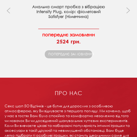
Анальна смарт пробка з вібрацією
Intensity Plug, колір: фіолетовий
Satisfyer (Німеччина)
попереднє замовленн
2524 грн.
ПОПЕРЕДНЄ ЗАМОВЛЕННЯ
ПРО НАС
Секс шоп 5О Відтінків - це бутик для дорослих з особливою
атмосферою, яку Ви відчуваєте з першого погляду. Ми хочемо, щоб
у нас в гостях Вам було спокійно та комфортно незалежно від того
чи новачок Ви чи досвідчений шанувальник чуттєвих експериментів.
Коли Ви вивчаєте цікаві та набираючі популярність інтимні іграшки та
аксесуари в такій дружній та невимушеній обстановці, Вам буде
легко підібрати ті особливі іграшки, які стануть ідеальними саме для