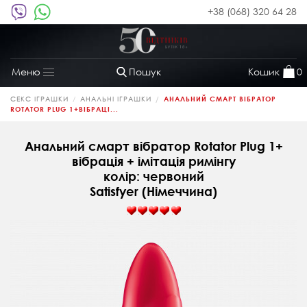
+38 (068) 320 64 28
Пошук
Кошик
0
Меню
Toggle
navigation
СЕКС ІГРАШКИ
АНАЛЬНІ ІГРАШКИ
АНАЛЬНИЙ СМАРТ ВІБРАТОР
ROTATOR PLUG 1+ВІБРАЦІ...
Анальний смарт вібратор Rotator Plug 1+
вібрація + імітація римінгу
колір: червоний
Satisfyer (Німеччина)