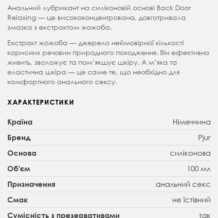
Анальний лубрикант на силіконовій основі Back Door
Relaxing — це висококонцентрована, довготривала
змазка з екстрактом жожоба.
Екстракт жожоба — джерело неймовірної кількості
корисних речовин природного походження. Він ефективно
живить, зволожує та пом’якшує шкіру. А м’яка та
еластична шкіра — це саме те, що необхідно для
комфортного анального сексу.
ХАРАКТЕРИСТИКИ
Німеччина
Країна
Pjur
Бренд
силіконова
Основа
100 мл
Об'єм
анальний секс
Призначення
не їстівний
Смак
так
Сумісність з презервативами