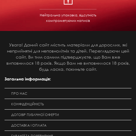
Нейтральна упаковка, відсутність
компрометуючих написів
Увага! Даний сайт містить матеріали для дорослих, які
неприйнятні для неповнолітніх та дітей. Переглядаючи цей
сайт, Ви тим самим підтверджуєте, що Вам вже
виповнилося 18 років. Якщо Вам не виповнилося 18 років,
будь ласка, покиньте сайт.
Загальна інформація:
ПРО НАС
КОНФІДЕНЦІЙНІСТЬ
ДОГОВІР ПУБЛІЧНОЇ ОФЕРТИ
ДОСТАВКА І ОПЛАТА