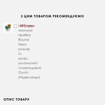
З ЦИМ ТОВАРОМ РЕКОМЕНДУЄМО
Металева
495 грн.
анальна
пробка
Round
Gem,
розмір
М
колір:
золотистий/
смарагдовий
Ouch!
(Нідерланди)
ОПИС ТОВАРУ