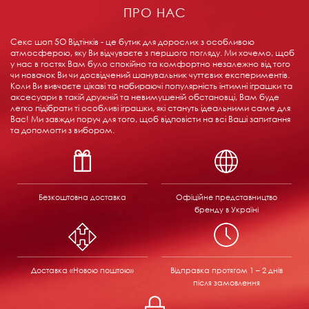
ПРО НАС
Секс шоп 5О Відтінків - це бутик для дорослих з особливою
атмосферою, яку Ви відчуваєте з першого погляду. Ми хочемо, щоб
у нас в гостях Вам було спокійно та комфортно незалежно від того
чи новачок Ви чи досвідчений шанувальник чуттєвих експериментів.
Коли Ви вивчаєте цікаві та набираючі популярність інтимні іграшки та
аксесуари в такій дружній та невимушеній обстановці, Вам буде
легко підібрати ті особливі іграшки, які стануть ідеальними саме для
Вас! Ми завжди поруч для того, щоб відповісти на всі Ваші запитання
та допомогти з вибором.
Безкоштовна доставка
Офіційне представництво
бренду в Україні
Доставка «Новою поштою»
Відправка
протягом 1 – 2 днів
після замовлення