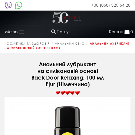
+38 (068) 320 64 28
Пошук
Кошик
0
Меню
Toggle
navigation
КОСМЕТИКА ТА ЗДОРОВ'Я
АНАЛЬНИЙ СЕКС
АНАЛЬНИЙ ЛУБРИКАНТ
НА СИЛІКОНОВІЙ ОСНОВІ BACK ...
Анальний лубрикант
на силіконовій основі
Back Door Relaxing, 100 мл
Pjur (Німеччина)