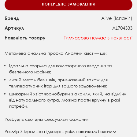
ПОПЕРЕДНЄ ЗАМОВЛЕННЯ
Alive (Іспанія)
Бренд
AL704333
Артикул
Тимчасово немає в наявності
Наявність товару
Металева анальна пробка Лисячий хвіст — це:
ідеальна форма для комфортного введення та
безпечного носіння;
литий метал без швів, призначений також для
температурних ігор для вашого задоволення;
шикарний хвіст чорнобурки з акрилу, який, на відміну
від натурального хутра, можна прати вручну в разі
потреби.
Розбудіть свої дикі сексуальні бажання!
Розмір S ідеально підходить усім новачкам і охочим