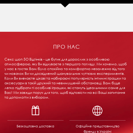
ПРО НАС
Секс шоп 5О Відтінків - це бутик для дорослих з особливою
атмосферою, яку Ви відчуваєте з першого погляду. Ми хочемо, щоб
у нас в гостях Вам було спокійно та комфортно незалежно від того
чи новачок Ви чи досвідчений шанувальник чуттєвих експериментів.
Коли Ви вивчаєте цікаві та набираючі популярність інтимні іграшки та
аксесуари в такій дружній та невимушеній обстановці, Вам буде
легко підібрати ті особливі іграшки, які стануть ідеальними саме для
Вас! Ми завжди поруч для того, щоб відповісти на всі Ваші запитання
та допомогти з вибором.
Безкоштовна доставка
Офіційне представництво
бренду в Україні