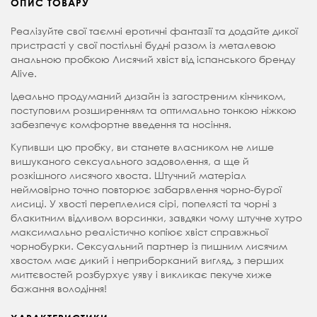
ОПИС ТОВАРУ
Реалізуйте свої таємні еротичні фантазії та додайте дикої
пристрасті у свої постільні будні разом із металевою
анальною пробкою Лисячий хвіст від іспанського бренду
Alive.
Ідеально продуманий дизайн із загостреним кінчиком,
поступовим розширенням та оптимально тонкою ніжкою
забезпечує комфортне введення та носіння.
Купивши цю пробку, ви станете власником не лише
вишуканого сексуального задоволення, а ще й
розкішного лисячого хвоста. Штучний матеріал
неймовірно точно повторює забарвлення чорно-бурої
лисиці. У хвості переплелися сірі, попелясті та чорні з
блакитним відливом ворсинки, завдяки чому штучне хутро
максимально реалістично копіює хвіст справжньої
чорнобурки. Сексуальний партнер із пишним лисячим
хвостом має дикий і неприборканий вигляд, з перших
миттєвостей розбурхує уяву і викликає пекуче хиже
бажання володіння!