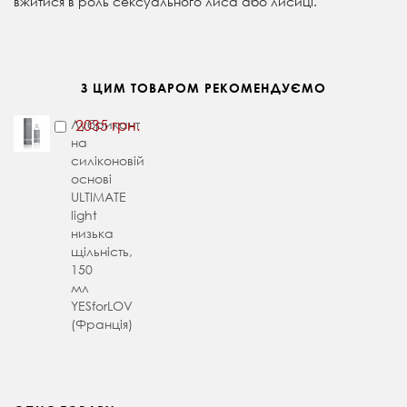
вжитися в роль сексуального лиса або лисиці.
З ЦИМ ТОВАРОМ РЕКОМЕНДУЄМО
Лубрикант
2035 грн.
на
силіконовій
основі
ULTIMATE
light
низька
щільність,
150
мл
YESforLOV
(Франція)