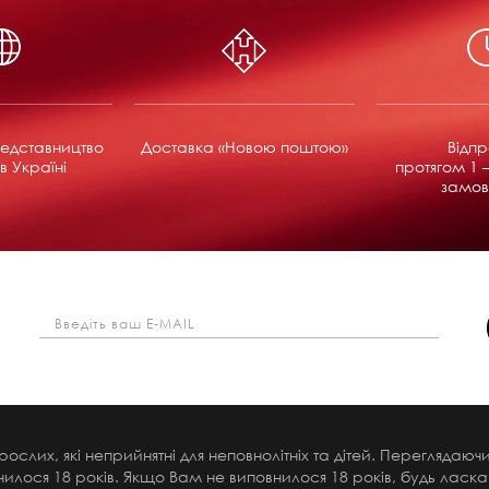
едставництво
Доставка «Новою поштою»
Відп
в Україні
протягом 1 –
замов
рослих, які неприйнятні для неповнолітніх та дітей. Переглядаю
илося 18 років. Якщо Вам не виповнилося 18 років, будь ласка,