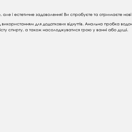
 але і естетичне задоволення! Ви спробуєте та отримаєте нові н
 використанням для додаткових відчуттів. Анальна пробка водон
сту спирту, а також насолоджуватися грою у ванні або душі.