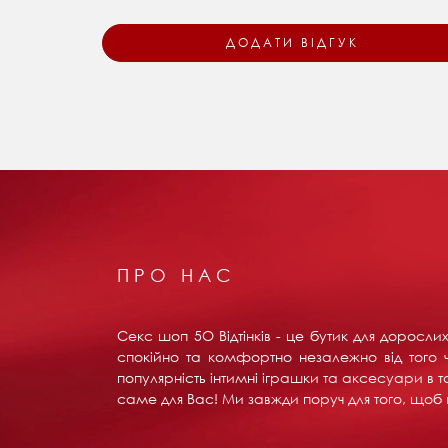
ПРО НАС
Секс шоп 5О Відтінків - це бутик для доросл
спокійно та комфортно незалежно від того ч
популярність інтимні іграшки та аксесуари в т
саме для Вас! Ми завжди поруч для того, щоб в