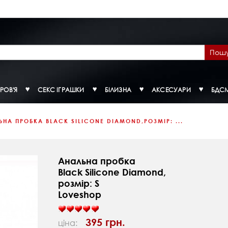
Пош
РОВ'Я
СЕКС ІГРАШКИ
БІЛИЗНА
АКСЕСУАРИ
БДС
НА ПРОБКА BLACK SILICONE DIAMOND,РОЗМІР: ...
Анальна пробка
Black Silicone Diamond,
розмір: S
Loveshop
395 грн.
ціна: