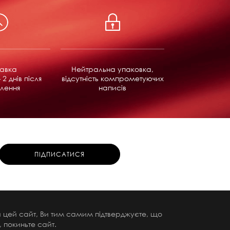
равка
Нейтральна упаковка,
 2 днів після
відсутність компрометуючих
лення
написів
чи цей сайт, Ви тим самим підтверджуєте, що
 покиньте сайт.