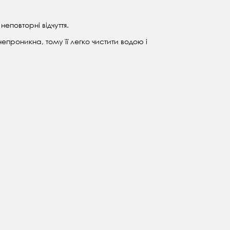
еповторні відчуття.
епроникна, тому її легко чистити водою і